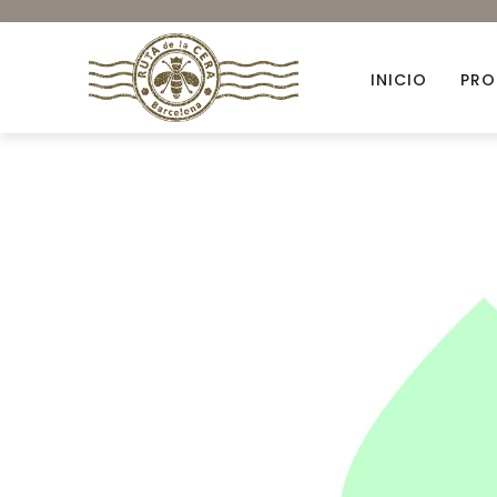
INICIO
PRO
Accesorios
Ambientación
Colorantes orgánicos
Envases para Velas
Kits DIY
Novedades