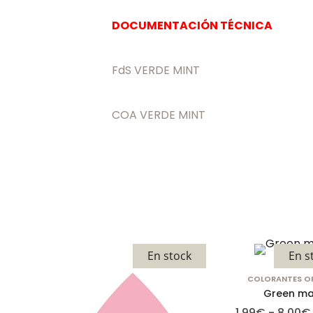
DOCUMENTACIÓN TÉCNICA
FdS VERDE MINT
COA VERDE MINT
En stock
En s
COLORANTES O
Green m
1,99
€
-
8,00
€