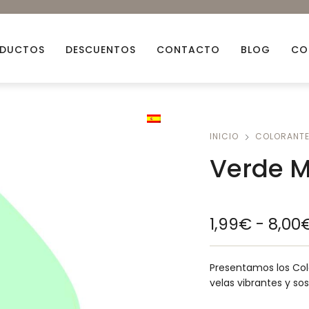
DUCTOS
DESCUENTOS
CONTACTO
BLOG
CO
Aceites esenciales
Aceit
INICIO
COLORANT
Arcillas Naturales
Ceras
Verde M
Bio Glitters
Decor
Flores Naturales
Fraga
1,99
€
-
8,00
Mechas
Miner
Descuentos
Packs
Presentamos los Col
velas vibrantes y sos