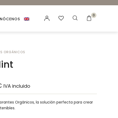
0
NÓCENOS
es vegetales
ES ORGÁNICOS
 Naturales
int
ación para velas y jabones
ncias para Velas
€
IVA incluido
ales
orantes Orgánicos, la solución perfecta para crear
tenibles.