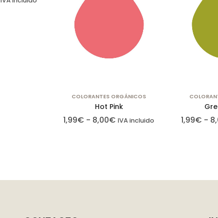
IVA incluido
fundamentales
para el
correcto uso
de la web. Por
lo general, solo
se establecen
en respuesta a
acciones
COLORANTES ORGÁNICOS
COLORAN
realizadas por
Hot Pink
Gre
usted que
1,99
€
-
8,00
€
1,99
€
-
8
IVA incluido
equivalen a
una solicitud
de servicios,
como
establecer sus
preferencias
de privacidad
Puede