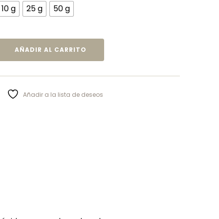
10 g
25 g
50 g
AÑADIR AL CARRITO
Añadir a la lista de deseos