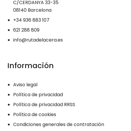
a través de
C/CERDANYA 33-35
nuestro sitio
08140 Barcelona
por nuestras
+34 936 883 107
herramientas
621 288 809
de
seguimiento
info@rutadelacera.es
como Google
Analytics o
Google Tag
Información
Manager.
Estas
empresas
Aviso legal
pueden
Política de privacidad
utilizarlos para
crear un perfil
Política de privacidad RRSS
de sus
Política de cookies
intereses y
Condiciones generales de contratación
mostrarle