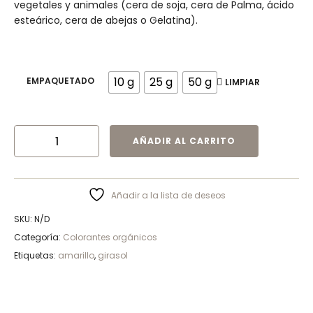
vegetales y animales (cera de soja, cera de Palma, ácido
esteárico, cera de abejas o Gelatina).
10 g
25 g
50 g
EMPAQUETADO
LIMPIAR
AÑADIR AL CARRITO
Añadir a la lista de deseos
SKU:
N/D
Categoría:
Colorantes orgánicos
Etiquetas:
amarillo
,
girasol