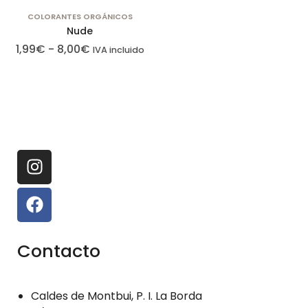
nuestro sitio
COLORANTES ORGÁNICOS
web funcione lo
Nude
mejor posible
1,99
€
-
8,00
€
IVA incluido
durante su
visita. Si
rechaza estas
cookies,
algunas
funciones
desaparecerán
del sitio web.
Cookies de
marketing
Contacto
Estas cookies
pueden ser
establecidas
Caldes de Montbui, P. I. La Borda