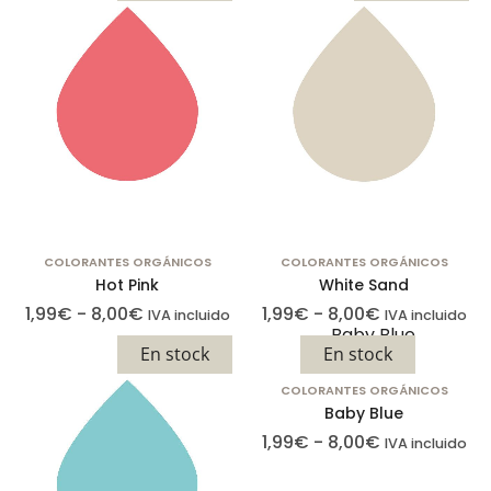
de privacidad
Puede
configurar su
navegador
para bloquear
o alertar sobre
estas cookies,
pero algunas
partes del sitio
no funcionarán.
COLORANTES ORGÁNICOS
COLORANTES ORGÁNICOS
Estas cookies
Hot Pink
White Sand
no almacenan
1,99
€
-
8,00
€
1,99
€
-
8,00
€
IVA incluido
IVA incluido
ninguna
En stock
En stock
información de
identificación
COLORANTES ORGÁNICOS
Baby Blue
personal.
1,99
€
-
8,00
€
IVA incluido