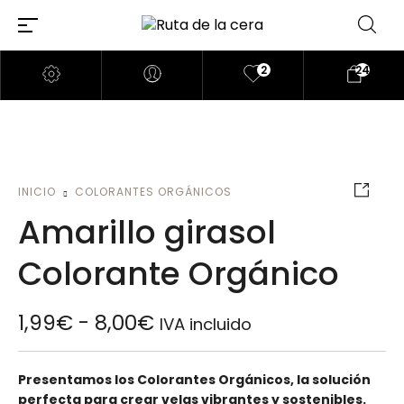
2
24
INICIO
COLORANTES ORGÁNICOS
Amarillo girasol
Colorante Orgánico
1,99
€
-
8,00
€
IVA incluido
Presentamos los Colorantes Orgánicos, la solución
perfecta para crear velas vibrantes y sostenibles.