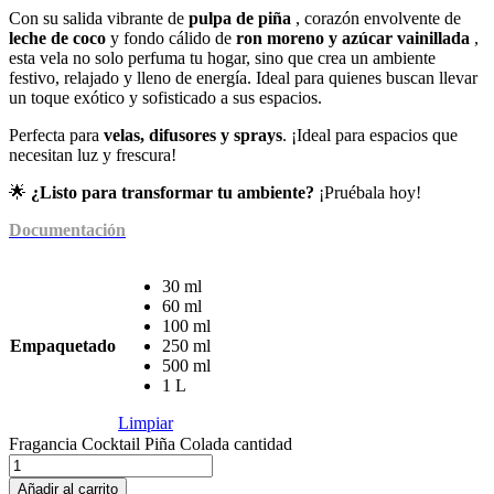
Con su salida vibrante de
pulpa de piña
, corazón envolvente de
leche de coco
y fondo cálido de
ron moreno y azúcar vainillada
,
esta vela no solo perfuma tu hogar, sino que crea un ambiente
festivo, relajado y lleno de energía. Ideal para quienes buscan llevar
un toque exótico y sofisticado a sus espacios.
Perfecta para
velas, difusores y sprays
. ¡Ideal para espacios que
necesitan luz y frescura!
🌟
¿Listo para transformar tu ambiente?
¡Pruébala hoy!
Documentación
30 ml
60 ml
100 ml
Empaquetado
250 ml
500 ml
1 L
Limpiar
Fragancia Cocktail Piña Colada cantidad
Añadir al carrito