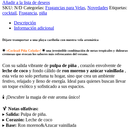
Añadir a la lista de deseos
SKU:
N/D
Categorías:
Fragancias para Velas
,
Novedades
Etiquetas:
cocktail
,
Fragancia
,
piña
Descripción
Información adicional
Déjate transportar a una playa caribeña con nuestra vela aromática
🌟
«Cocktail Piña Colada»!
🌟
una irresistible combinación de notas tropicales y dulzuras
cremosas que evocan los sabores más refrescantes del verano.
Con su salida vibrante de
pulpa de piña
, corazón envolvente de
leche de coco
y fondo cálido de
ron moreno y azúcar vainillada
,
esta vela no solo perfuma tu hogar, sino que crea un ambiente
festivo, relajado y lleno de energía. Ideal para quienes buscan llevar
un toque exótico y sofisticado a sus espacios.
🕯️ ¡Descubre la magia de este aroma único!
🍹
Notas olfativas:
▸
Salida:
Pulpa de piña.
▸
Corazón:
Leche de coco
▸
Base:
Ron moreno&Azucar vainillada