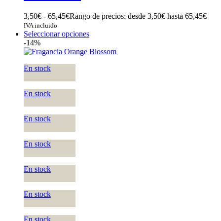
3,50
€
-
65,45
€
Rango de precios: desde 3,50€ hasta 65,45€
IVA incluido
Seleccionar opciones
-14%
En stock
En stock
En stock
En stock
En stock
En stock
En stock