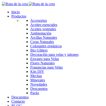
Inicio
Productos
Accesorios
Aceites esenciales
Aceites vegetales
Ambientación
Arcillas Naturales
Ceras Naturales
Colorantes orgánicos
Bio Glitters
Decoración para velas y jabones
Envases para Velas
Flores Naturales
Fragancias para Velas
Kits DIY
Mechas
Minerales
Novedades
Descuentos
Packs
Descuentos
Contacto
BLOG