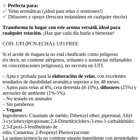
✨
Perfecta para:
✅ Velas aromáticas (¡ideal para relax o reuniones!)
✅ Difusores y sprays (frescura instantánea en cualquier rincón)
Transforma tu hogar con este aroma versátil, ideal para
cualquier estación.
¡Haz que cada día huela a bienestar!
COD. UFI (PCN-ECHA): UFI FREE
Si el aceite de fragancia no está clasificado como peligroso
(es decir, no contiene alérgenos, irritantes o sustancias inflamables
en concentraciones peligrosas), no necesita un UFI.
– Apta y probada para la
elaboración de velas
, con excelentes
resultados de durabilidad aromática superior a los 48 meses.
– Aptos para velas al 8%, cera derretida (8-10%),
difusores
(25%) y
aerosoles de ambiente (1%-5%).
– No testado en animales
– Sin parabenos
– Vegano
Ingredientes: Cinamato de metilo; Dibenzyl ether; piperonal; Allyl
3-cyclohexylpropionate;2,4-Dimetilciclohex-3-eno-1-carbaldehído;
2,3-Epoxi-3-fenilbutirato de
etilo; Cumarina; 2-Propenyl Phenoxyacetate
La sustancia/mezcla no contiene ningún ingrediente con propiedades