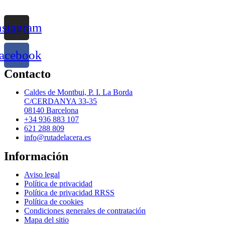
nstagram
acebook
Contacto
Caldes de Montbui, P. I. La Borda
C/CERDANYA 33-35
08140 Barcelona
+34 936 883 107
621 288 809
info@rutadelacera.es
Información
Aviso legal
Política de privacidad
Política de privacidad RRSS
Política de cookies
Condiciones generales de contratación
Mapa del sitio