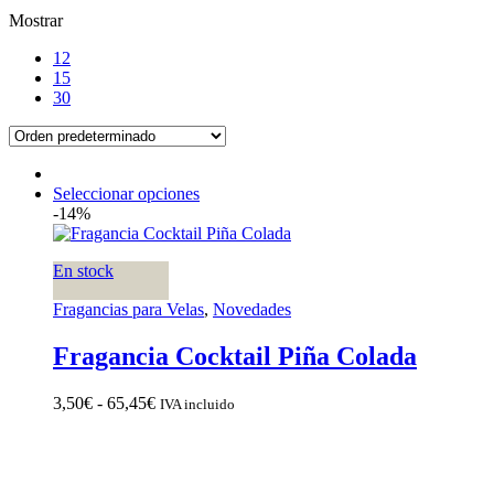
Mostrar
12
15
30
Seleccionar opciones
-14%
En stock
Fragancias para Velas
,
Novedades
Fragancia Cocktail Piña Colada
Rango
3,50
€
-
65,45
€
IVA incluido
de
precios:
desde
3,50€