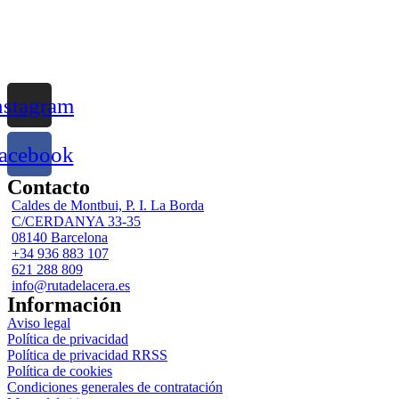
hasta
65,45€
nstagram
acebook
Contacto
Caldes de Montbui, P. I. La Borda
C/CERDANYA 33-35
08140 Barcelona
+34 936 883 107
621 288 809
info@rutadelacera.es
Información
Aviso legal
Política de privacidad
Política de privacidad RRSS
Política de cookies
Condiciones generales de contratación