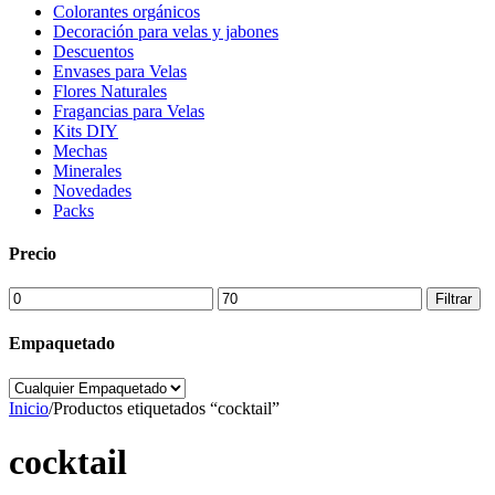
Colorantes orgánicos
Decoración para velas y jabones
Descuentos
Envases para Velas
Flores Naturales
Fragancias para Velas
Kits DIY
Mechas
Minerales
Novedades
Packs
Precio
Precio
Precio
Filtrar
mínimo
máximo
Empaquetado
Inicio
/
Productos etiquetados “cocktail”
cocktail