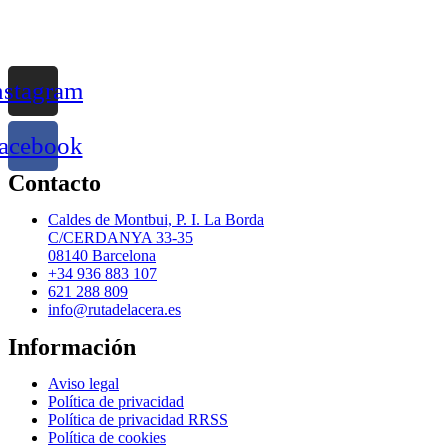
nstagram
acebook
Contacto
Caldes de Montbui, P. I. La Borda
C/CERDANYA 33-35
08140 Barcelona
+34 936 883 107
621 288 809
info@rutadelacera.es
Información
Aviso legal
Política de privacidad
Política de privacidad RRSS
Política de cookies