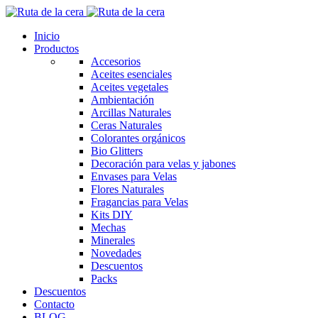
Inicio
Productos
Accesorios
Aceites esenciales
Aceites vegetales
Ambientación
Arcillas Naturales
Ceras Naturales
Colorantes orgánicos
Bio Glitters
Decoración para velas y jabones
Envases para Velas
Flores Naturales
Fragancias para Velas
Kits DIY
Mechas
Minerales
Novedades
Descuentos
Packs
Descuentos
Contacto
BLOG