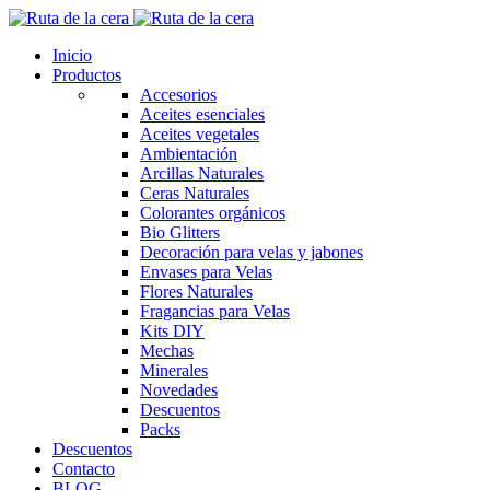
Inicio
Productos
Accesorios
Aceites esenciales
Aceites vegetales
Ambientación
Arcillas Naturales
Ceras Naturales
Colorantes orgánicos
Bio Glitters
Decoración para velas y jabones
Envases para Velas
Flores Naturales
Fragancias para Velas
Kits DIY
Mechas
Minerales
Novedades
Descuentos
Packs
Descuentos
Contacto
BLOG