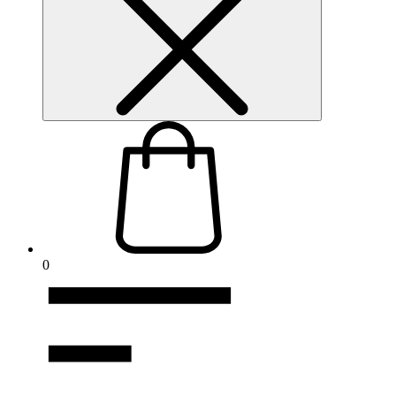
podamos
mejorar la
funcionalidad
y la
estructura del
sitio web, en
función de
cómo se
utiliza el sitio
web.
Cookies de
experiencia
Para que
nuestro sitio
0
web funcione
lo mejor
posible
durante su
visita. Si
rechaza estas
cookies,
algunas