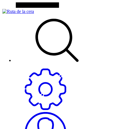
funciones
desaparecerán
del sitio web.
Cookies de
marketing
Estas cookies
pueden ser
establecidas a
través de
nuestro sitio
por nuestras
herramientas
de
seguimiento
como Google
Analytics o
Google Tag
Manager.
Estas
empresas
pueden
utilizarlos