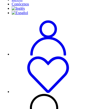
Conócenos
Cookies
estrictamente
necesarias
Las cookies
estrictamente
necesarias son
aquellas
fundamentales
para el
correcto uso
de la web. Por
lo general,
solo se
establecen en
respuesta a
acciones
realizadas por
usted que
equivalen a
una solicitud
de servicios,
como