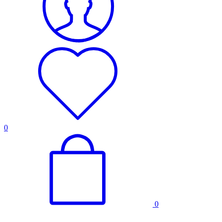
para crear un
perfil de sus
intereses y
mostrarle
anuncios
relevantes en
otros sitios.
No almacenan
directamente
información
personal, sino
que se basan
en la
identificación
0
única de su
navegador y
dispositivo de
Internet. Si
no permite
estas cookies,
experimentará
publicidad
menos
0
dirigida.