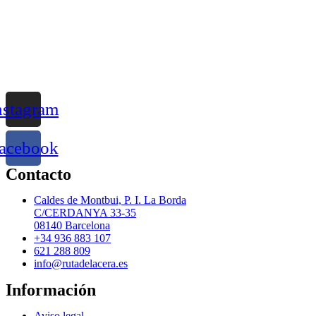
nstagram
acebook
Contacto
Caldes de Montbui, P. I. La Borda
C/CERDANYA 33-35
08140 Barcelona
+34 936 883 107
621 288 809
info@rutadelacera.es
Información
Aviso legal