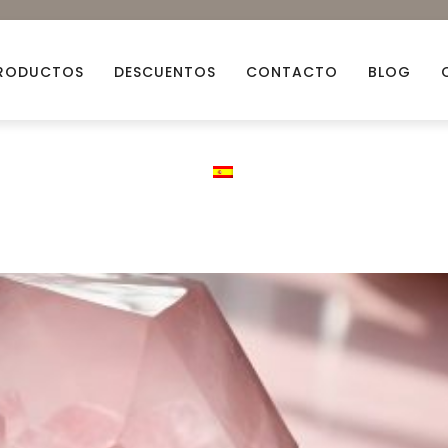
RODUCTOS
DESCUENTOS
CONTACTO
BLOG
Aceites esenciales
Aceit
Arcillas Naturales
Ceras
Bio Glitters
Decor
Flores Naturales
Fraga
Mechas
Miner
Descuentos
Packs