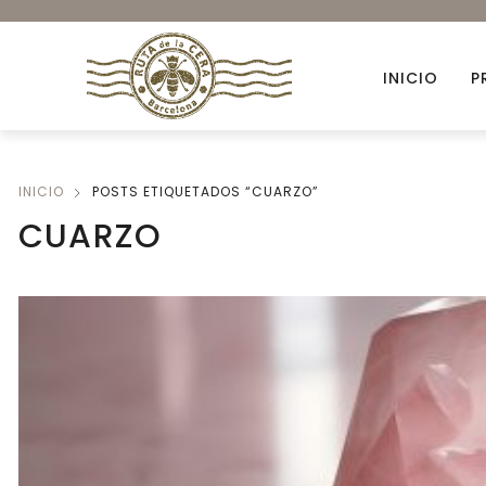
INICIO
P
INICIO
POSTS ETIQUETADOS “CUARZO”
Accesorios
CUARZO
Ambientación
Colorantes orgánicos
Envases para Velas
Kits DIY
Novedades