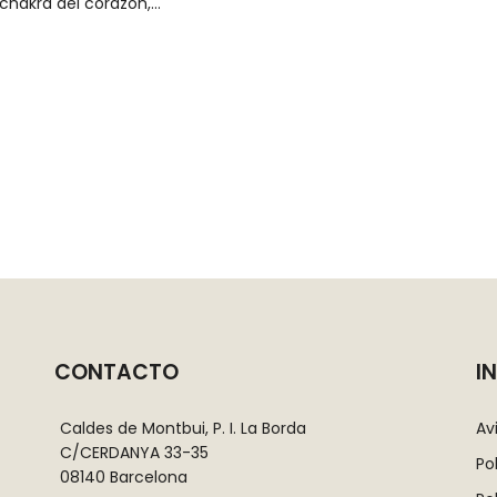
 chakra del corazón,…
CONTACTO
I
Caldes de Montbui, P. I. La Borda
Av
C/CERDANYA 33-35
Po
08140 Barcelona