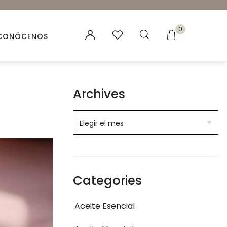
0
CONÓCENOS
es vegetales
Archives
 Naturales
ación para velas y jabones
ncias para Velas
ales
Categories
Aceite Esencial