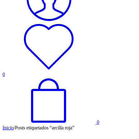
0
0
Inicio
/
Posts etiquetados “arcilla roja”