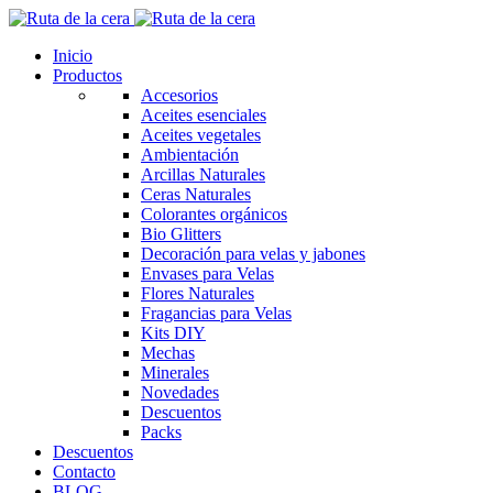
Inicio
Productos
Accesorios
Aceites esenciales
Aceites vegetales
Ambientación
Arcillas Naturales
Ceras Naturales
Colorantes orgánicos
Bio Glitters
Decoración para velas y jabones
Envases para Velas
Flores Naturales
Fragancias para Velas
Kits DIY
Mechas
Minerales
Novedades
Descuentos
Packs
Descuentos
Contacto
BLOG