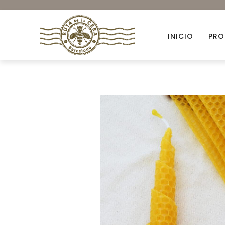
INICIO
PRO
Accesorios
Ambientación
Colorantes orgánicos
Envases para Velas
Kits DIY
Novedades