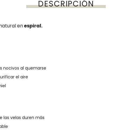
DESCRIPCIÓN
natural en
espiral.
os nocivos al quemarse
ificar el aire
iel
e las velas duren más
able