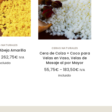
S NATURALES
CERAS NATURALES
Abeja Amarilla
Cera de Colza + Coco para
-
262,75
€
IVA
Velas en Vaso, Velas de
Masaje al por Mayor
ncluido
55,75
€
-
183,50
€
IVA
incluido