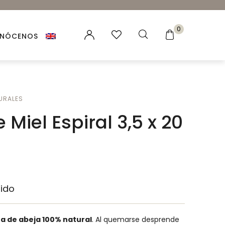
0
NÓCENOS
es vegetales
URALES
 Naturales
 Miel Espiral 3,5 x 20
ación para velas y jabones
ncias para Velas
ales
uido
ra de abeja 100% natural
. Al quemarse desprende