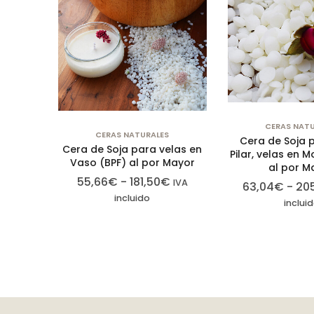
CERAS NATU
CERAS NATURALES
Cera de Soja 
Cera de Soja para velas en
Pilar, velas en M
Vaso (BPF) al por Mayor
al por M
55,66
€
-
181,50
€
IVA
63,04
€
-
20
incluido
inclui