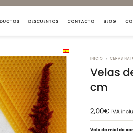
DUCTOS
DESCUENTOS
CONTACTO
BLOG
CO
Aceites esenciales
Aceit
INICIO
CERAS NAT
Arcillas Naturales
Ceras
Velas de
Bio Glitters
Decor
cm
Flores Naturales
Fraga
Mechas
Miner
2,00
€
IVA incl
Descuentos
Packs
Vela de miel de ce