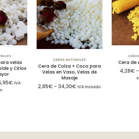
configurar su
navegador
para bloquear
o alertar sobre
estas cookies,
pero algunas
partes del sitio
RALES
CERA
no funcionarán.
CERAS NATURALES
para velas
Cera de 
Estas cookies
Cera de Colza + Coco para
olde y Cirios
4,28
€
Velas en Vaso, Velas de
no almacenan
ayor
Masaje
i
ninguna
5,95
€
IVA
2,85
€
-
34,30
€
IVA incluido
información de
do
identificación
personal.
Cookies de
estadísticas