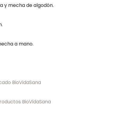
na y mecha de algodón.
m.
hecha a mano.
icado BioVidaSana
Cookies
estrictamente
necesarias
roductos BioVidaSana
Las cookies
estrictamente
necesarias son
aquellas