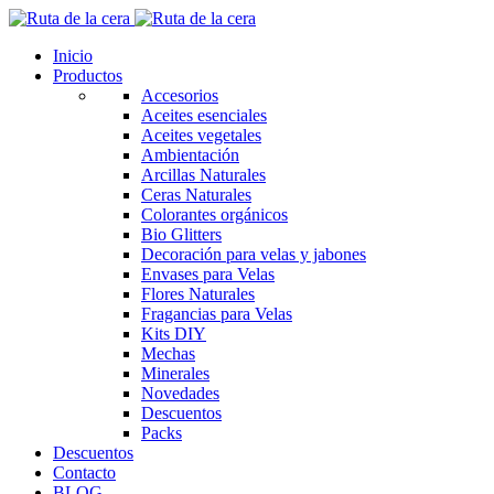
Inicio
Productos
Accesorios
Aceites esenciales
Aceites vegetales
Ambientación
Arcillas Naturales
Ceras Naturales
Colorantes orgánicos
Bio Glitters
Decoración para velas y jabones
Envases para Velas
Flores Naturales
Fragancias para Velas
Kits DIY
Mechas
Minerales
Novedades
Descuentos
Packs
Descuentos
Contacto
BLOG