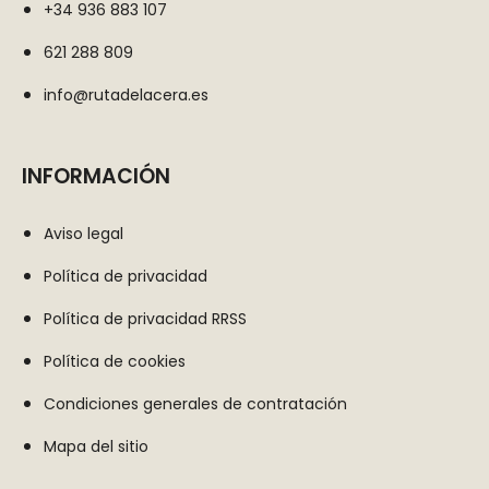
Cookies de
+34 936 883 107
estadísticas
621 288 809
Para que
podamos
info@rutadelacera.es
mejorar la
funcionalidad
y la
INFORMACIÓN
estructura
del sitio web,
Aviso legal
en función
de cómo se
Política de privacidad
utiliza el sitio
Política de privacidad RRSS
web.
Política de cookies
Condiciones generales de contratación
Cookies de
experiencia
Mapa del sitio
Para que