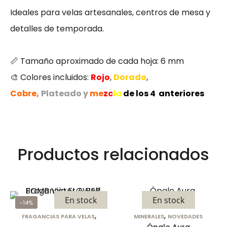
Ideales para velas artesanales, centros de mesa y
detalles de temporada.
📏 Tamaño aproximado de cada hoja: 6 mm
🎨 Colores incluidos:
R
ojo
,
Dorado
,
Cobre,
Plateado y
me
zc
la
de los 4 anteriores
Productos relacionados
Cookies
estrictamente
necesarias
En stock
En stock
Las cookies
-14%
estrictamente
,
,
FRAGANCIAS PARA VELAS
MINERALES
NOVEDADES