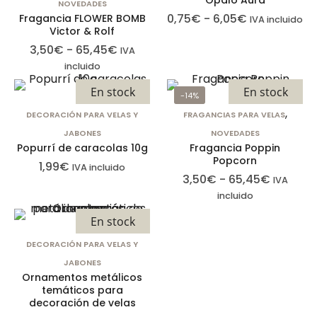
necesarias son
Ópalo Aura
NOVEDADES
aquellas
0,75
€
-
6,05
€
Fragancia FLOWER BOMB
IVA incluido
Victor & Rolf
fundamentales
3,50
€
-
65,45
€
IVA
para el
incluido
correcto uso
de la web. Por
En stock
En stock
-14%
lo general, solo
,
DECORACIÓN PARA VELAS Y
FRAGANCIAS PARA VELAS
se establecen
JABONES
NOVEDADES
en respuesta a
Popurrí de caracolas 10g
Fragancia Poppin
acciones
Popcorn
1,99
€
IVA incluido
realizadas por
3,50
€
-
65,45
€
IVA
usted que
incluido
equivalen a
En stock
una solicitud
DECORACIÓN PARA VELAS Y
de servicios,
JABONES
como
Ornamentos metálicos
establecer sus
temáticos para
preferencias
decoración de velas