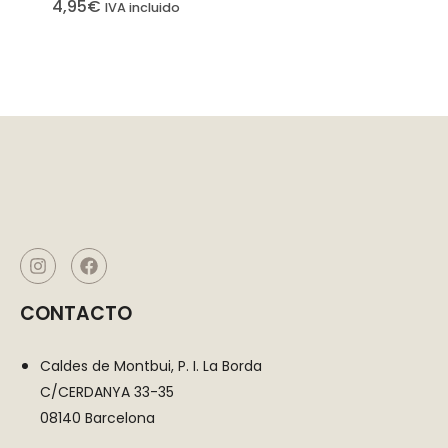
de privacidad
4,95
€
IVA incluido
Puede
configurar su
navegador
para bloquear
o alertar sobre
estas cookies,
pero algunas
partes del sitio
no funcionarán.
Estas cookies
no almacenan
ninguna
CONTACTO
información de
identificación
Caldes de Montbui, P. I. La Borda
personal.
C/CERDANYA 33-35
08140 Barcelona