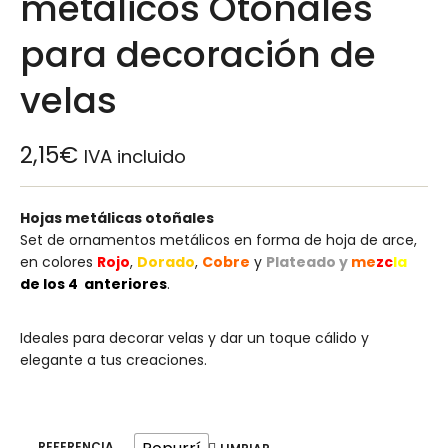
metálicos Otoñales
para decoración de
velas
2,15
€
IVA incluido
Hojas metálicas otoñales
Set de ornamentos metálicos en forma de hoja de arce,
en colores
R
ojo
,
Dorado
,
Cobre
y
Plateado y
me
zc
la
de los 4 anteriores
.
Ideales para decorar velas y dar un toque cálido y
elegante a tus creaciones.
REFERENCIA