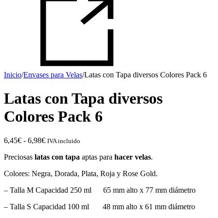
Inicio
/
Envases para Velas
/
Latas con Tapa diversos Colores Pack 6
Latas con Tapa diversos
Colores Pack 6
Rango
6,45
€
-
6,98
€
IVA incluido
de
Preciosas
latas con tapa
aptas para
hacer velas
.
precios:
desde
Colores: Negra, Dorada, Plata, Roja y Rose Gold.
6,45€
hasta
– Talla M Capacidad 250 ml 65 mm alto x 77 mm diámetro
6,98€
– Talla S Capacidad 100 ml 48 mm alto x 61 mm diámetro