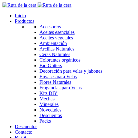
Inicio
Productos
Accesorios
Aceites esenciales
Aceites vegetales
Ambientación
Arcillas Naturales
Ceras Naturales
Colorantes orgánicos
Bio Glitters
Decoración para velas y jabones
Envases para Velas
Flores Naturales
Fragancias para Velas
Kits DIY
Mechas
Minerales
Novedades
Descuentos
Packs
Descuentos
Contacto
BLOG