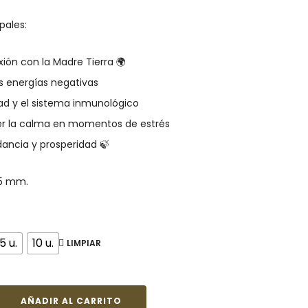
pales:
xión con la Madre Tierra 🌍
s energías negativas
idad y el sistema inmunológico
r la calma en momentos de estrés
ancia y prosperidad 🍃
25 mm.
5 u.
10 u.
LIMPIAR
AÑADIR AL CARRITO