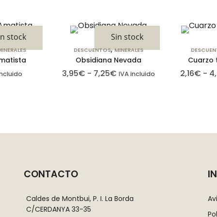
in stock
Sin stock
,
MINERALES
DESCUENTOS
MINERALES
DESCUEN
matista
Obsidiana Nevada
Cuarzo 
3,95
€
-
7,25
€
2,16
€
-
4
incluido
IVA incluido
Cookies
estrictamente
necesarias
CONTACTO
I
Las cookies
estrictamente
necesarias son
Caldes de Montbui, P. I. La Borda
Av
C/CERDANYA 33-35
aquellas
Po