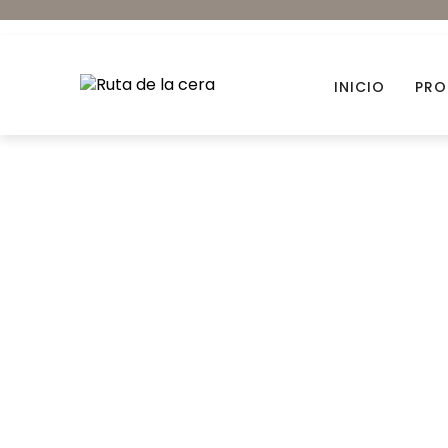
INICIO
PRO
Accesorios
Ambientación
Colorantes orgánicos
Envases para Velas
Kits DIY
Novedades