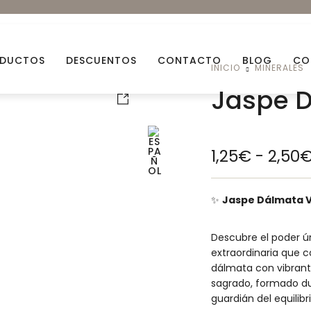
DUCTOS
DESCUENTOS
CONTACTO
BLOG
CO
INICIO
MINERALES
Jaspe 
Aceites esenciales
Aceit
1,25
€
-
2,50
Arcillas Naturales
Ceras
Bio Glitters
Decor
✨
Jaspe Dálmata 
Flores Naturales
Fraga
Descubre el poder ú
Mechas
Miner
extraordinaria que 
dálmata con vibrante
Descuentos
Packs
sagrado, formado du
guardián del equilibr