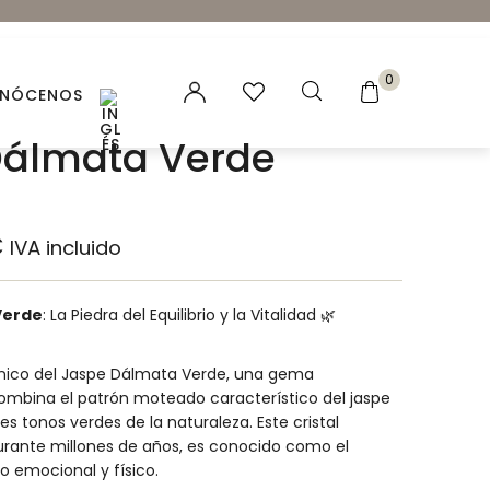
0
NÓCENOS
Dálmata Verde
es vegetales
€
IVA incluido
 Naturales
ación para velas y jabones
Verde
: La Piedra del Equilibrio y la Vitalidad 🌿
ncias para Velas
nico del Jaspe Dálmata Verde, una gema
ales
combina el patrón moteado característico del jaspe
s tonos verdes de la naturaleza. Este cristal
rante millones de años, es conocido como el
io emocional y físico.