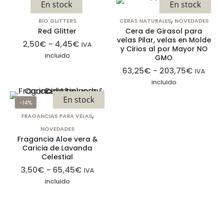
Cookies de
En stock
En stock
estadísticas
,
BIO GLITTERS
CERAS NATURALES
NOVEDADES
Para que
Red Glitter
Cera de Girasol para
podamos
velas Pilar, velas en Molde
2,50
€
-
4,45
€
IVA
y Cirios al por Mayor NO
mejorar la
incluido
GMO
funcionalidad
63,25
€
-
203,75
€
IVA
y la
incluido
estructura
En stock
del sitio web,
-14%
en función
,
FRAGANCIAS PARA VELAS
de cómo se
NOVEDADES
utiliza el sitio
Fragancia Aloe vera &
Caricia de Lavanda
web.
Celestial
3,50
€
-
65,45
€
IVA
incluido
Cookies de
experiencia
Para que