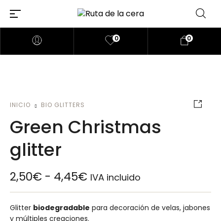
0
0
INICIO
BIO GLITTERS
Green Christmas
glitter
2,50
€
-
4,45
€
IVA incluido
Glitter
biodegradable
para decoración de velas, jabones
y múltiples creaciones.