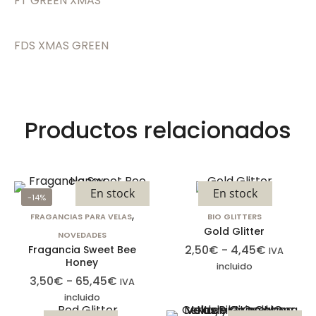
FT GREEN XMAS
de privacidad
Puede
configurar su
FDS XMAS GREEN
navegador
para bloquear
o alertar sobre
estas cookies,
Productos relacionados
pero algunas
partes del sitio
no funcionarán.
Estas cookies
En stock
En stock
no almacenan
-14%
ninguna
,
FRAGANCIAS PARA VELAS
BIO GLITTERS
información de
Gold Glitter
NOVEDADES
identificación
2,50
€
-
4,45
€
Fragancia Sweet Bee
IVA
Honey
personal.
incluido
3,50
€
-
65,45
€
IVA
incluido