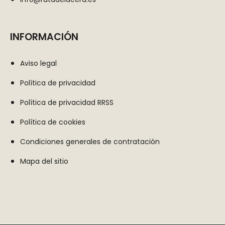
a través de
nuestro sitio
por nuestras
INFORMACIÓN
herramientas
de
Aviso legal
seguimiento
como Google
Política de privacidad
Analytics o
Política de privacidad RRSS
Google Tag
Manager.
Política de cookies
Estas
empresas
Condiciones generales de contratación
pueden
Mapa del sitio
utilizarlos para
crear un perfil
de sus
intereses y
mostrarle