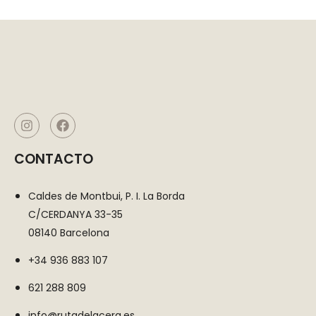
nuestro sitio
web funcione lo
mejor posible
durante su
visita. Si
rechaza estas
cookies,
algunas
funciones
CONTACTO
desaparecerán
del sitio web.
Caldes de Montbui, P. I. La Borda
C/CERDANYA 33-35
Cookies de
08140 Barcelona
marketing
+34 936 883 107
Estas cookies
pueden ser
621 288 809
establecidas
info@rutadelacera.es