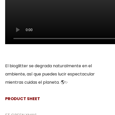
necesarias son
aquellas
fundamentales
para el
correcto uso
de la web. Por
lo general, solo
se establecen
en respuesta a
acciones
realizadas por
El bioglitter se degrada naturalmente en el
usted que
ambiente, así que puedes lucir espectacular
equivalen a
mientras cuidas el planeta. 🌎✨
una solicitud
de servicios,
como
PRODUCT SHEET
establecer sus
preferencias