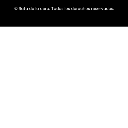
anuncios
© Ruta de la cera. Todos los derechos reservados.
relevantes en
otros sitios. No
almacenan
directamente
información
personal, sino
que se basan
en la
identificación
única de su
navegador y
dispositivo de
Internet. Si no
permite estas
cookies,
experimentará
publicidad