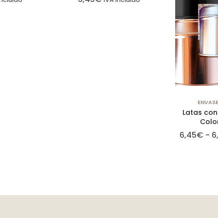
ENVASE
Latas con
Colo
6,45
€
-
6
Cookies
estrictamente
necesarias
Las cookies
estrictamente
necesarias son
aquellas