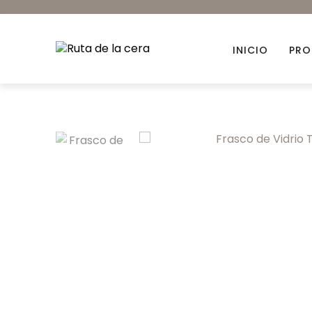
INICIO
PRO
Accesorios
Ambientación
Colorantes orgánicos
Envases para Velas
Kits DIY
Novedades