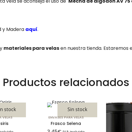
ta vela se aconseja el uso de
M
echa de algodón
AV 75 
ld y Madera
aquí
.
 y
materiales para velas
en nuestra tienda. Estaremos 
Productos relacionados
in stock
Sin stock
A VELAS
ENVASES PARA VELAS
siris
Frasco Selena
3,45
€
incluido
IVA incluido