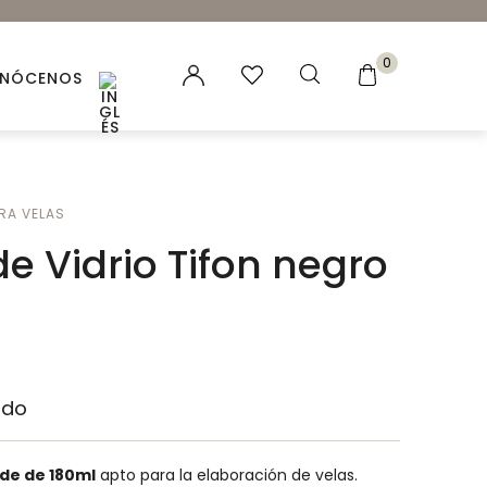
0
NÓCENOS
es vegetales
RA VELAS
 Naturales
e Vidrio Tifon negro
ación para velas y jabones
ncias para Velas
ales
ido
rde
de 180ml
apto para la elaboración de velas.