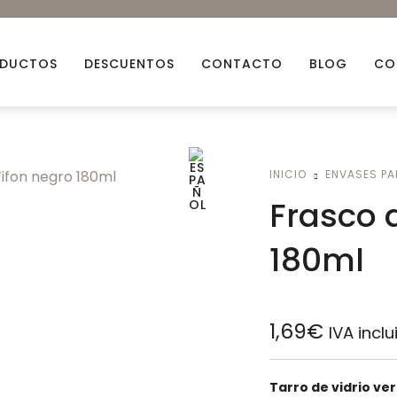
DUCTOS
DESCUENTOS
CONTACTO
BLOG
CO
Aceites esenciales
Aceit
INICIO
ENVASES PA
Arcillas Naturales
Ceras
Frasco d
Bio Glitters
Decor
180ml
Flores Naturales
Fraga
Mechas
Miner
1,69
€
IVA inclu
Descuentos
Packs
Tarro de vidrio ve