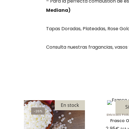
– Para la perfecta combustión de es
Mediana)
Tapas Doradas, Plateadas, Rose Go
Consulta nuestras fragancias, vasos
En stock
S
-26%
ENVASES PAR
Frasco O
2,95
€
IVA 