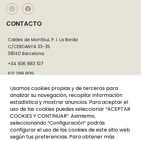
CONTACTO
Caldes de Montbui, P. I. La Borda
C/CERDANYA 33-35
08140 Barcelona
+34 936 883 107
621 288 809
info@rutadelacera.es
Usamos cookies propias y de terceros para
analizar su navegación, recopilar información
INFORMACIÓN
estadística y mostrar anuncios. Para aceptar el
uso de las cookies puedes seleccionar “ACEPTAR
Aviso legal
COOKIES Y CONTINUAR”. Asimismo,
Política de privacidad
seleccionando “Configuración” podrás
configurar el uso de las cookies de este sitio web
Política de privacidad RRSS
según tus preferencias. Para obtener más