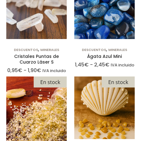
por nuestras
herramientas
de
seguimiento
como Google
Analytics o
,
,
DESCUENTOS
MINERALES
DESCUENTOS
MINERALES
Google Tag
Cristales Puntas de
Ágata Azul Mini
Manager.
Cuarzo Láser S
1,45
€
-
2,45
€
IVA incluido
Estas
0,95
€
-
1,90
€
IVA incluido
empresas
En stock
En stock
pueden
utilizarlos para
crear un perfil
de sus
intereses y
mostrarle
anuncios
relevantes en