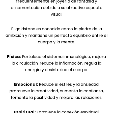
frecuentemente en joyería de fantasía y
Para que
ornamentación debido a su atractivo aspecto
podamos
visual.
mejorar la
funcionalidad
El goldstone es conocido como la piedra de la
y la
estructura
ambición y mantiene un perfecto equilibrio entre el
del sitio web,
cuerpo y la mente.
en función
de cómo se
Física:
Fortalece el sistema inmunológico, mejora
utiliza el sitio
la circulación, reduce la inflamación, regula la
web.
energía y desintoxica el cuerpo.
Emocional:
Reduce el estrés y la ansiedad,
Cookies de
promueve la creatividad, aumenta la confianza,
experiencia
fomenta la positividad y mejora las relaciones.
Para que
nuestro sitio
web funcione lo
Espiritual:
Fortalece la conexión espiritual,