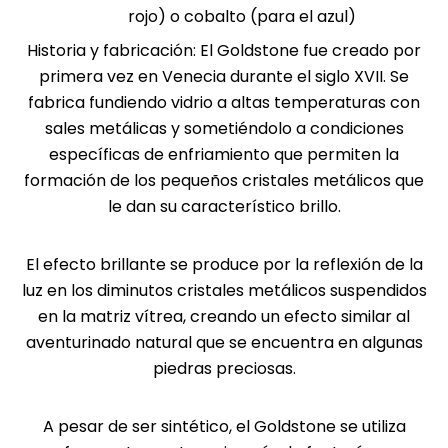
configurar su
rojo) o cobalto (para el azul)
navegador
Historia y fabricación: El Goldstone fue creado por
para bloquear
primera vez en Venecia durante el siglo XVII. Se
o alertar sobre
fabrica fundiendo vidrio a altas temperaturas con
estas cookies,
sales metálicas y sometiéndolo a condiciones
pero algunas
específicas de enfriamiento que permiten la
partes del sitio
formación de los pequeños cristales metálicos que
no funcionarán.
le dan su característico brillo.
Estas cookies
no almacenan
ninguna
El efecto brillante se produce por la reflexión de la
información de
luz en los diminutos cristales metálicos suspendidos
identificación
en la matriz vítrea, creando un efecto similar al
personal.
aventurinado natural que se encuentra en algunas
piedras preciosas.
Cookies de
A pesar de ser sintético, el Goldstone se utiliza
estadísticas