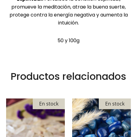
mejor posible
promueve la meditación, atrae la buena suerte,
durante su
protege contra la energía negativa y aumenta la
visita. Si
intuición.
rechaza estas
cookies,
50 y 100g
algunas
funciones
desaparecerán
del sitio web.
Productos relacionados
Cookies de
marketing
Estas cookies
En stock
En stock
pueden ser
establecidas
a través de
nuestro sitio