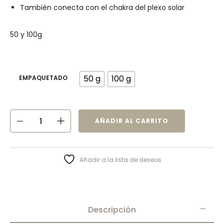
También conecta con el chakra del plexo solar
50 y 100g
50 g
100 g
EMPAQUETADO
AÑADIR AL CARRITO
Cookies
estrictamente
Añadir a la lista de deseos
necesarias
Las cookies
estrictamente
necesarias son
Descripción
aquellas