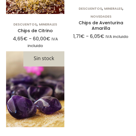
otros sitios. No
,
,
DESCUENTOS
MINERALES
almacenan
NOVEDADES
directamente
Chips de Aventurina
,
DESCUENTOS
MINERALES
información
Amarilla
Chips de Citrino
personal, sino
1,71
€
-
6,05
€
IVA incluido
4,65
€
-
60,00
€
IVA
que se basan
incluido
en la
Sin stock
identificación
única de su
navegador y
dispositivo de
Internet. Si no
permite estas
cookies,
experimentará
publicidad
menos
dirigida.