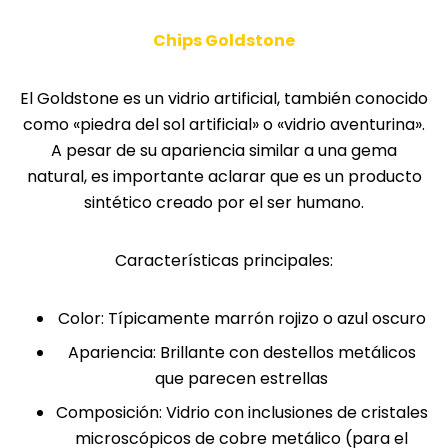
fundamentales
para el
Chips Goldstone
correcto uso
de la web. Por
El Goldstone es un vidrio artificial, también conocido
lo general, solo
como «piedra del sol artificial» o «vidrio aventurina».
se establecen
A pesar de su apariencia similar a una gema
en respuesta a
natural, es importante aclarar que es un producto
acciones
sintético creado por el ser humano.
realizadas por
usted que
Características principales:
equivalen a
una solicitud
de servicios,
Color: Típicamente marrón rojizo o azul oscuro
como
Apariencia: Brillante con destellos metálicos
establecer sus
que parecen estrellas
preferencias
de privacidad
Composición: Vidrio con inclusiones de cristales
Puede
microscópicos de cobre metálico (para el