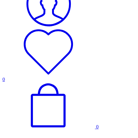
para crear un
perfil de sus
intereses y
mostrarle
anuncios
relevantes en
otros sitios.
No almacenan
directamente
información
personal, sino
que se basan
en la
identificación
0
única de su
navegador y
dispositivo de
Internet. Si
no permite
estas cookies,
experimentará
publicidad
menos
0
dirigida.