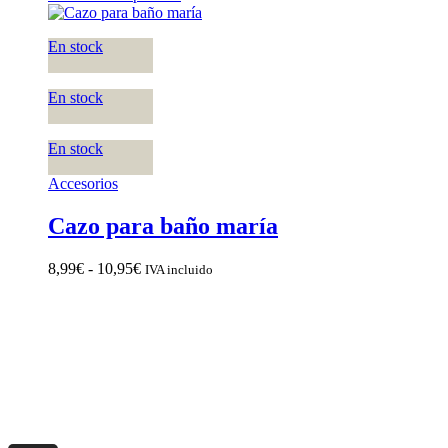
En stock
En stock
En stock
Accesorios
Cazo para baño maría
Rango
8,99
€
-
10,95
€
IVA incluido
de
precios:
desde
8,99€
hasta
10,95€