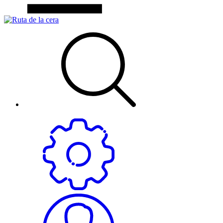
funciones
desaparecerán
del sitio web.
Cookies de
marketing
Estas cookies
pueden ser
establecidas a
través de
nuestro sitio
por nuestras
herramientas
de
seguimiento
como Google
Analytics o
Google Tag
Manager.
Estas
empresas
pueden
utilizarlos