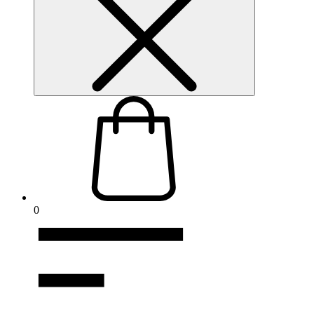
podamos
mejorar la
funcionalidad
y la
estructura del
sitio web, en
función de
cómo se
utiliza el sitio
web.
Cookies de
experiencia
Para que
nuestro sitio
0
web funcione
lo mejor
posible
durante su
visita. Si
rechaza estas
cookies,
algunas