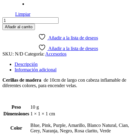
Limpiar
Cerillas
de
Añadir al carrito
colores
Pack
Añadir a la lista de deseos
25u.
cantidad
Añadir a la lista de deseos
SKU:
N/D
Categoría:
Accesorios
Descripción
Información adicional
Cerillas de madera
de 10cm de largo con cabeza inflamable de
diferentes colores, para encender velas.
Peso
10 g
Dimensiones
1 × 1 × 1 cm
Blue, Pink, Purple, Amarillo, Blanco Natural, Cian,
Color
Grey, Naranja, Negro, Rosa clarito, Verde