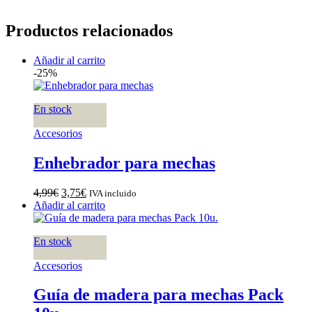
Productos relacionados
Añadir al carrito
-25%
En stock
Accesorios
Enhebrador para mechas
El
El
4,99
€
3,75
€
IVA incluido
precio
precio
Añadir al carrito
original
actual
era:
es:
En stock
4,99€.
3,75€.
Accesorios
Guía de madera para mechas Pack