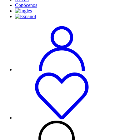
Conócenos
Cookies
estrictamente
necesarias
Las cookies
estrictamente
necesarias son
aquellas
fundamentales
para el
correcto uso
de la web. Por
lo general,
solo se
establecen en
respuesta a
acciones
realizadas por
usted que
equivalen a
una solicitud
de servicios,
como