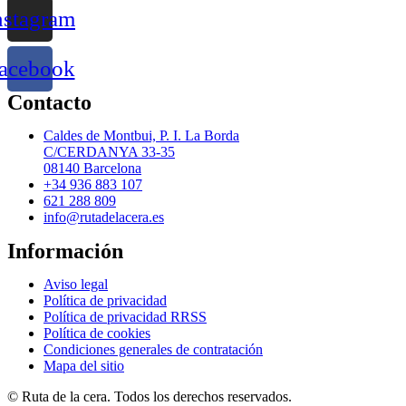
nstagram
acebook
Contacto
Caldes de Montbui, P. I. La Borda
C/CERDANYA 33-35
08140 Barcelona
+34 936 883 107
621 288 809
info@rutadelacera.es
Información
Aviso legal
Política de privacidad
Política de privacidad RRSS
Política de cookies
Condiciones generales de contratación
Mapa del sitio
© Ruta de la cera. Todos los derechos reservados.