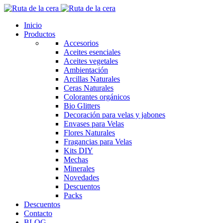
Inicio
Productos
Accesorios
Aceites esenciales
Aceites vegetales
Ambientación
Arcillas Naturales
Ceras Naturales
Colorantes orgánicos
Bio Glitters
Decoración para velas y jabones
Envases para Velas
Flores Naturales
Fragancias para Velas
Kits DIY
Mechas
Minerales
Novedades
Descuentos
Packs
Descuentos
Contacto
BLOG