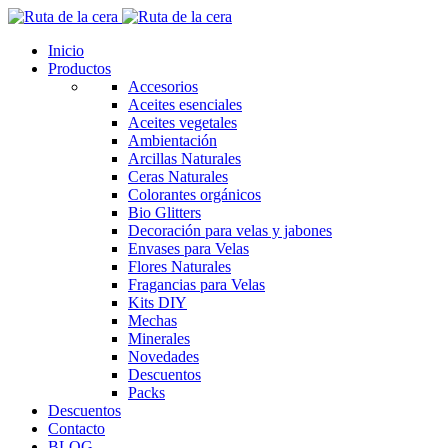
Inicio
Productos
Accesorios
Aceites esenciales
Aceites vegetales
Ambientación
Arcillas Naturales
Ceras Naturales
Colorantes orgánicos
Bio Glitters
Decoración para velas y jabones
Envases para Velas
Flores Naturales
Fragancias para Velas
Kits DIY
Mechas
Minerales
Novedades
Descuentos
Packs
Descuentos
Contacto
BLOG