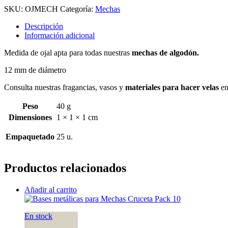
cantidad
SKU:
OJMECH
Categoría:
Mechas
Descripción
Información adicional
Medida de ojal apta para todas nuestras
mechas de algodón.
12 mm de diámetro
Consulta nuestras fragancias, vasos y
materiales para hacer velas
en
Peso
40 g
Dimensiones
1 × 1 × 1 cm
Empaquetado
25 u.
Productos relacionados
Añadir al carrito
En stock