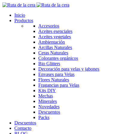
Inicio
Productos
Accesorios
Aceites esenciales
Aceites vegetales
Ambientación
Arcillas Naturales
Ceras Naturales
Colorantes orgánicos
Bio Glitters
Decoración para velas y jabones
Envases para Velas
Flores Naturales
Fragancias para Velas
Kits DIY
Mechas
Minerales
Novedades
Descuentos
Packs
Descuentos
Contacto
BLOG