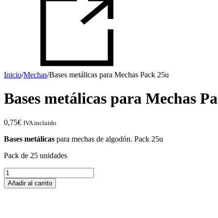
Inicio
/
Mechas
/
Bases metálicas para Mechas Pack 25u
Bases metálicas para Mechas P
0,75
€
IVA incluido
Bases metálicas
para mechas de algodón. Pack 25u
Pack de 25 unidades
Bases
metálicas
Añadir al carrito
para
Mechas
Pack
25u