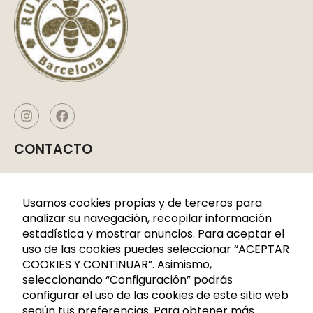
CONTACTO
Caldes de Montbui, P. I. La Borda
C/CERDANYA 33-35
Usamos cookies propias y de terceros para
08140 Barcelona
analizar su navegación, recopilar información
estadística y mostrar anuncios. Para aceptar el
+34 936 883 107
uso de las cookies puedes seleccionar “ACEPTAR
621 288 809
COOKIES Y CONTINUAR”. Asimismo,
seleccionando “Configuración” podrás
info@rutadelacera.es
configurar el uso de las cookies de este sitio web
INFORMACIÓN
según tus preferencias. Para obtener más