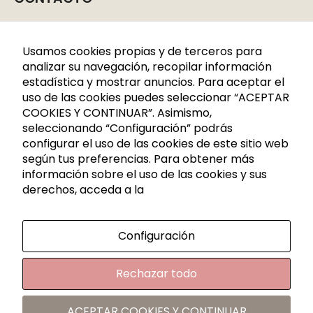
Caldes de Montbui, P. I. La Borda
C/CERDANYA 33-35
Usamos cookies propias y de terceros para
08140 Barcelona
analizar su navegación, recopilar información
estadística y mostrar anuncios. Para aceptar el
+34 936 883 107
uso de las cookies puedes seleccionar “ACEPTAR
621 288 809
COOKIES Y CONTINUAR”. Asimismo,
seleccionando “Configuración” podrás
info@rutadelacera.es
configurar el uso de las cookies de este sitio web
INFORMACIÓN
según tus preferencias. Para obtener más
información sobre el uso de las cookies y sus
derechos, acceda a la
Aviso legal
Política de privacidad
Configuración
Política de privacidad RRSS
Política de cookies
Rechazar todo
Condiciones generales de contratación
Mapa del sitio
ACEPTAR COOKIES Y CONTINUAR