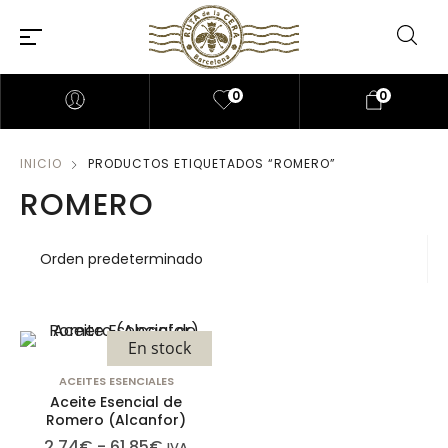
0
0
INICIO
PRODUCTOS ETIQUETADOS “ROMERO”
ROMERO
En stock
ACEITES ESENCIALES
Aceite Esencial de
Romero (Alcanfor)
2,74
€
-
61,85
€
IVA