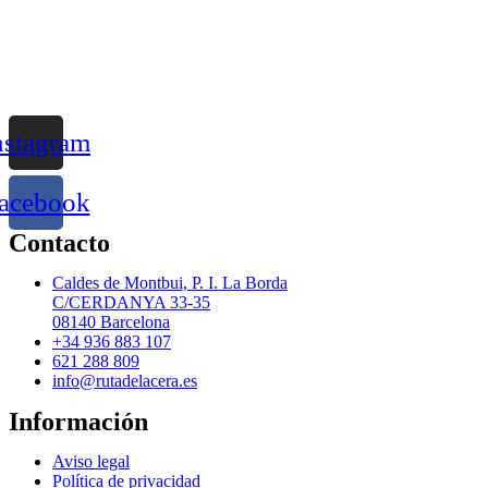
nstagram
acebook
Contacto
Caldes de Montbui, P. I. La Borda
C/CERDANYA 33-35
08140 Barcelona
+34 936 883 107
621 288 809
info@rutadelacera.es
Información
Aviso legal
Política de privacidad