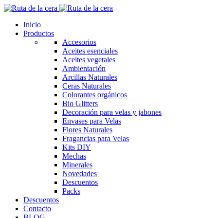
Inicio
Productos
Accesorios
Aceites esenciales
Aceites vegetales
Ambientación
Arcillas Naturales
Ceras Naturales
Colorantes orgánicos
Bio Glitters
Decoración para velas y jabones
Envases para Velas
Flores Naturales
Fragancias para Velas
Kits DIY
Mechas
Minerales
Novedades
Descuentos
Packs
Descuentos
Contacto
BLOG