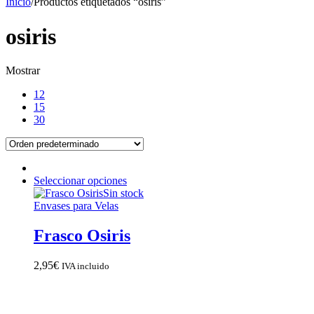
Inicio
/
Productos etiquetados “osiris”
osiris
Mostrar
12
15
30
Seleccionar opciones
Sin stock
Envases para Velas
Frasco Osiris
2,95
€
IVA incluido