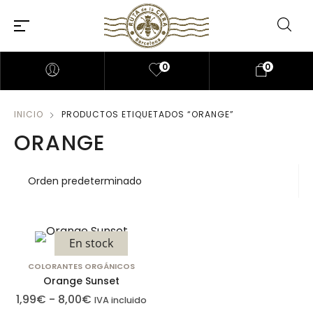
0
0
INICIO
PRODUCTOS ETIQUETADOS “ORANGE”
ORANGE
En stock
COLORANTES ORGÁNICOS
Orange Sunset
1,99
€
-
8,00
€
IVA incluido