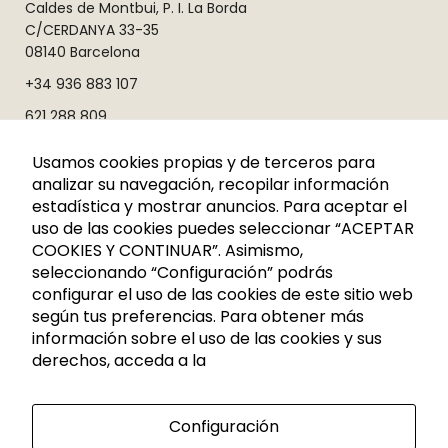
Caldes de Montbui, P. I. La Borda
C/CERDANYA 33-35
08140 Barcelona
+34 936 883 107
621 288 809
info@rutadelacera.es
Usamos cookies propias y de terceros para
analizar su navegación, recopilar información
INFORMACIÓN
estadística y mostrar anuncios. Para aceptar el
uso de las cookies puedes seleccionar “ACEPTAR
Aviso legal
COOKIES Y CONTINUAR”. Asimismo,
Política de privacidad
seleccionando “Configuración” podrás
configurar el uso de las cookies de este sitio web
Política de privacidad RRSS
según tus preferencias. Para obtener más
Política de cookies
información sobre el uso de las cookies y sus
derechos, acceda a la
Condiciones generales de contratación
Mapa del sitio
Configuración