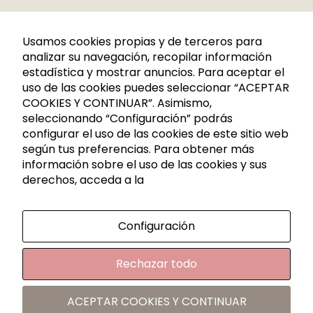
Caldes de Montbui, P. I. La Borda
C/CERDANYA 33-35
Usamos cookies propias y de terceros para
08140 Barcelona
analizar su navegación, recopilar información
estadística y mostrar anuncios. Para aceptar el
+34 936 883 107
uso de las cookies puedes seleccionar “ACEPTAR
621 288 809
COOKIES Y CONTINUAR”. Asimismo,
seleccionando “Configuración” podrás
info@rutadelacera.es
configurar el uso de las cookies de este sitio web
INFORMACIÓN
según tus preferencias. Para obtener más
información sobre el uso de las cookies y sus
derechos, acceda a la
Aviso legal
Política de privacidad
Configuración
Política de privacidad RRSS
Política de cookies
Rechazar todo
Condiciones generales de contratación
Mapa del sitio
ACEPTAR COOKIES Y CONTINUAR