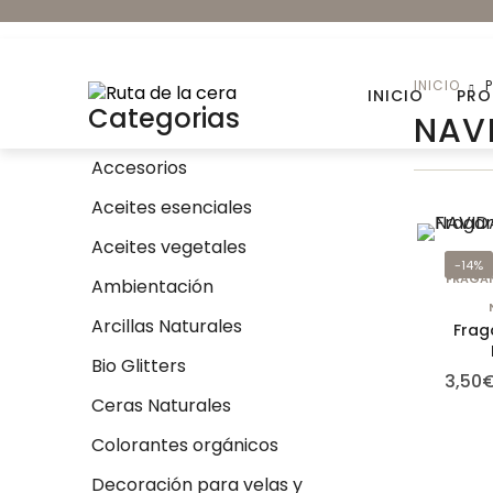
INICIO
INICIO
PRO
Categorias
NAV
Accesorios
Aceites esenciales
Accesorios
Aceites vegetales
Ambientación
-14%
FRAGAN
Ambientación
Colorantes orgánicos
Arcillas Naturales
Frag
Envases para Velas
Bio Glitters
3,50
Kits DIY
Ceras Naturales
Novedades
Colorantes orgánicos
Decoración para velas y