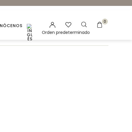
0
NÓCENOS
es vegetales
 Naturales
ación para velas y jabones
ncias para Velas
ales