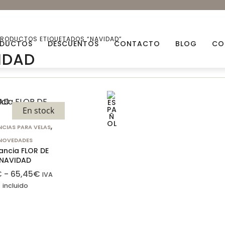
PRODUCTOS ETIQUETADOS “NAVIDAD”
DUCTOS
DESCUENTOS
CONTACTO
BLOG
CO
IDAD
Aceites esenciales
Aceit
En stock
Arcillas Naturales
Ceras
,
CIAS PARA VELAS
Bio Glitters
Decor
NOVEDADES
ancia FLOR DE
Flores Naturales
Fraga
NAVIDAD
€
-
65,45
€
IVA
Mechas
Miner
incluido
Descuentos
Packs