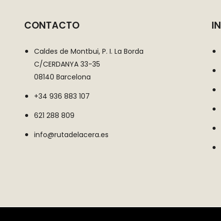
CONTACTO
I
Caldes de Montbui, P. I. La Borda
C/CERDANYA 33-35
08140 Barcelona
+34 936 883 107
621 288 809
info@rutadelacera.es