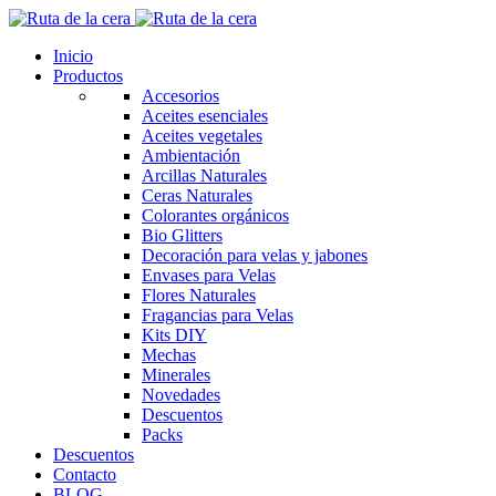
Inicio
Productos
Accesorios
Aceites esenciales
Aceites vegetales
Ambientación
Arcillas Naturales
Ceras Naturales
Colorantes orgánicos
Bio Glitters
Decoración para velas y jabones
Envases para Velas
Flores Naturales
Fragancias para Velas
Kits DIY
Mechas
Minerales
Novedades
Descuentos
Packs
Descuentos
Contacto
BLOG