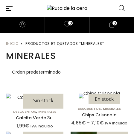
0
0
INICIO
PRODUCTOS ETIQUETADOS “MINERALES”
MINERALES
En stock
Sin stock
,
DESCUENTOS
MINERALES
,
DESCUENTOS
MINERALES
Chips Crisocola
Calcita Verde 3u.
4,65
€
-
7,10
€
IVA incluido
1,99
€
IVA incluido