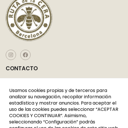
CONTACTO
Caldes de Montbui, P. I. La Borda
C/CERDANYA 33-35
Usamos cookies propias y de terceros para
08140 Barcelona
analizar su navegación, recopilar información
estadística y mostrar anuncios. Para aceptar el
+34 936 883 107
uso de las cookies puedes seleccionar “ACEPTAR
621 288 809
COOKIES Y CONTINUAR”. Asimismo,
seleccionando “Configuración” podrás
info@rutadelacera.es