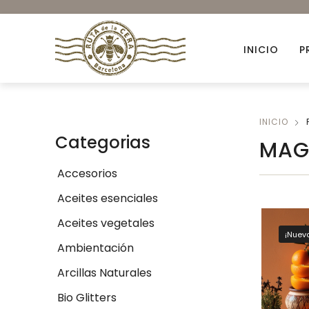
INICIO
P
INICIO
Accesorios
Categorias
MAG
Ambientación
Accesorios
Colorantes orgánicos
Aceites esenciales
Envases para Velas
Aceites vegetales
Kits DIY
¡Nuev
Ambientación
Novedades
Arcillas Naturales
Bio Glitters