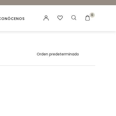
0
CONÓCENOS
es vegetales
 Naturales
ación para velas y jabones
ncias para Velas
ales