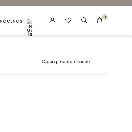
0
NÓCENOS
es vegetales
 Naturales
ación para velas y jabones
ncias para Velas
ales