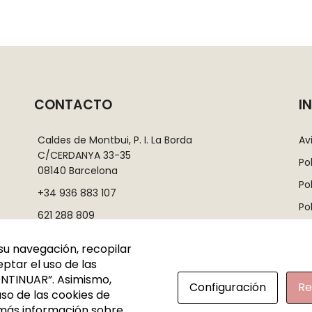
CONTACTO
I
Caldes de Montbui, P. I. La Borda
Av
C/CERDANYA 33-35
Po
08140 Barcelona
Po
+34 936 883 107
Po
621 288 809
Co
info@rutadelacera.es
su navegación, recopilar
Ma
ptar el uso de las
NTINUAR”. Asimismo,
Configuración
Re
so de las cookies de
 más información sobre