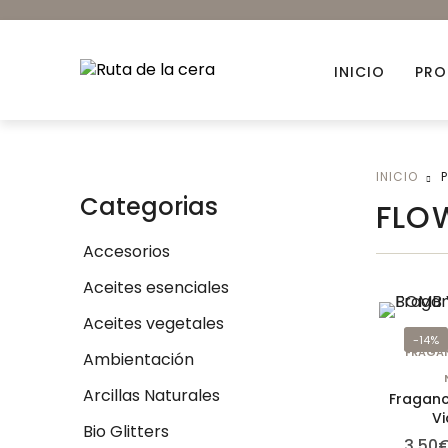
INICIO
PRO
INICIO
Accesorios
Categorias
FLO
Ambientación
Accesorios
Colorantes orgánicos
Aceites esenciales
Envases para Velas
Aceites vegetales
Kits DIY
-14%
FRAGAN
Ambientación
Novedades
Arcillas Naturales
Fragan
Vi
Bio Glitters
3,50