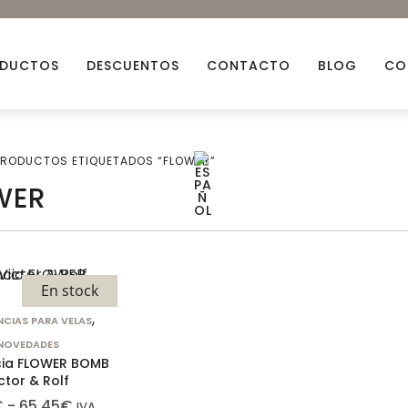
DUCTOS
DESCUENTOS
CONTACTO
BLOG
CO
PRODUCTOS ETIQUETADOS “FLOWER”
Aceites esenciales
Aceit
WER
Arcillas Naturales
Ceras
Bio Glitters
Decor
Flores Naturales
Fraga
En stock
Mechas
Miner
,
CIAS PARA VELAS
Descuentos
Packs
NOVEDADES
cia FLOWER BOMB
ctor & Rolf
€
-
65,45
€
IVA