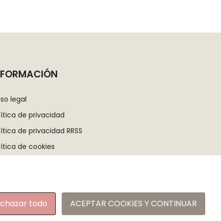
NFORMACIÓN
iso legal
lítica de privacidad
lítica de privacidad RRSS
lítica de cookies
ndiciones generales de contratación
pa del sitio
chazar todo
ACEPTAR COOKIES Y CONTINUAR