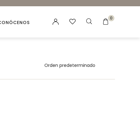
0
CONÓCENOS
es vegetales
 Naturales
ación para velas y jabones
ncias para Velas
ales