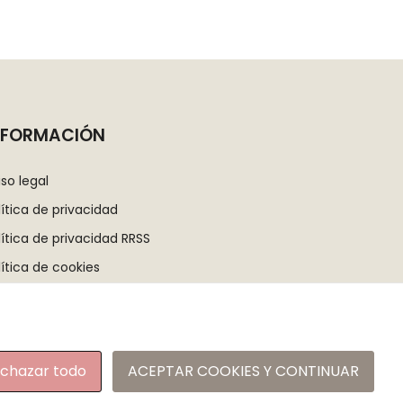
NFORMACIÓN
iso legal
lítica de privacidad
lítica de privacidad RRSS
lítica de cookies
ndiciones generales de contratación
pa del sitio
chazar todo
ACEPTAR COOKIES Y CONTINUAR