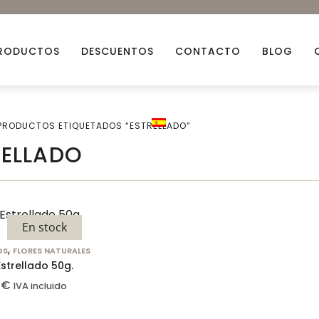
RODUCTOS
DESCUENTOS
CONTACTO
BLOG
PRODUCTOS ETIQUETADOS “ESTRELLADO”
Aceites esenciales
Aceit
RELLADO
Arcillas Naturales
Ceras
Bio Glitters
Decor
Flores Naturales
Fraga
En stock
Mechas
Miner
,
OS
FLORES NATURALES
Estrellado 50g.
Descuentos
Packs
5
€
IVA incluido