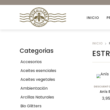
INICIO
P
INICIO
Accesorios
Categorias
EST
Ambientación
Accesorios
Colorantes orgánicos
Aceites esenciales
Envases para Velas
Aceites vegetales
Kits DIY
DESCUENT
Ambientación
Anís 
Novedades
Arcillas Naturales
3,9
Bio Glitters