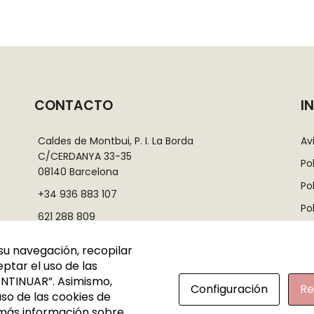
CONTACTO
I
Caldes de Montbui, P. I. La Borda
Av
C/CERDANYA 33-35
Po
08140 Barcelona
Po
+34 936 883 107
Po
621 288 809
Co
info@rutadelacera.es
su navegación, recopilar
Ma
ptar el uso de las
NTINUAR”. Asimismo,
Configuración
Re
so de las cookies de
 más información sobre