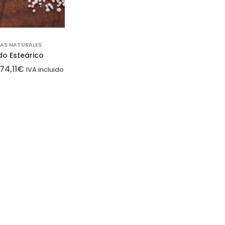
AS NATURALES
do Esteárico
74,11
€
IVA incluido