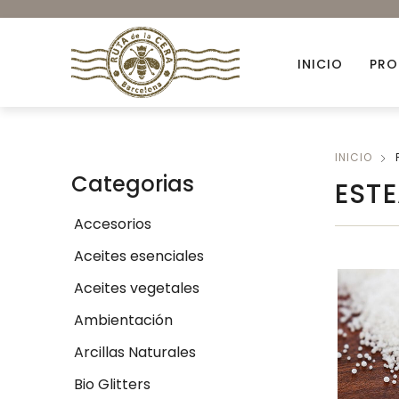
INICIO
PRO
INICIO
Accesorios
Categorias
EST
Ambientación
Accesorios
Colorantes orgánicos
Aceites esenciales
Envases para Velas
Aceites vegetales
Kits DIY
Ambientación
Novedades
Arcillas Naturales
Bio Glitters