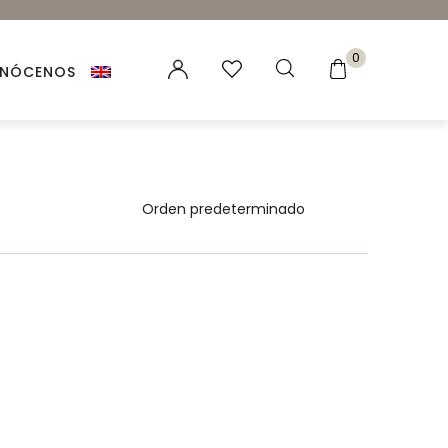
0
NÓCENOS
es vegetales
 Naturales
ación para velas y jabones
ncias para Velas
ales