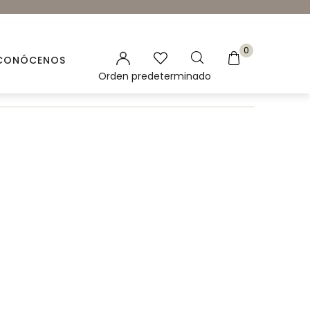
0
CONÓCENOS
es vegetales
 Naturales
ación para velas y jabones
ncias para Velas
ales