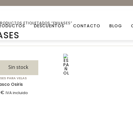
PRODUCTOS ETIQUETADOS “ENVASES”
RODUCTOS
DESCUENTOS
CONTACTO
BLOG
ASES
Aceites esenciales
Aceit
Sin stock
Arcillas Naturales
Ceras
SES PARA VELAS
Bio Glitters
Decor
asco Osiris
5
€
Flores Naturales
Fraga
IVA incluido
Mechas
Miner
Descuentos
Packs