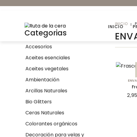
INICIO
INICIO
P
Categorias
ENV
Accesorios
Aceites esenciales
Accesorios
Aceites vegetales
Ambientación
Ambientación
ENVA
Colorantes orgánicos
Fr
Arcillas Naturales
2,9
Envases para Velas
Bio Glitters
Kits DIY
Ceras Naturales
Novedades
Colorantes orgánicos
Decoración para velas y