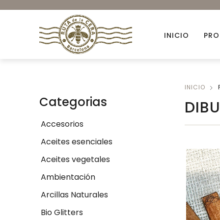
INICIO
PRO
Accesorios
INICIO
Categorias
DIB
Ambientación
Accesorios
Colorantes orgánicos
Aceites esenciales
Envases para Velas
Aceites vegetales
Kits DIY
Ambientación
Novedades
Arcillas Naturales
Bio Glitters