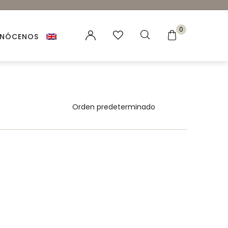
0
NÓCENOS
es vegetales
 Naturales
ación para velas y jabones
ncias para Velas
ales