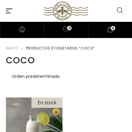
0
0
INICIO
PRODUCTOS ETIQUETADOS “COCO”
COCO
En stock
-14%