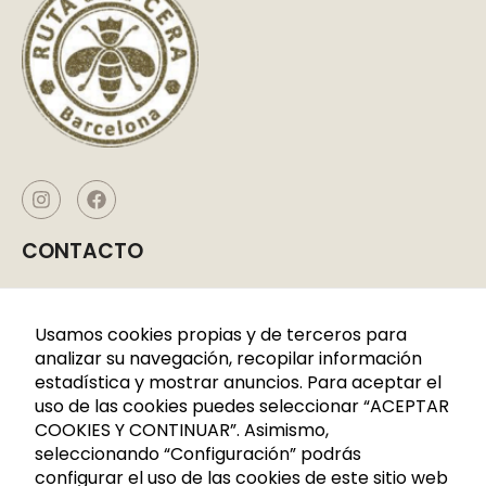
CONTACTO
Caldes de Montbui, P. I. La Borda
C/CERDANYA 33-35
Usamos cookies propias y de terceros para
08140 Barcelona
analizar su navegación, recopilar información
estadística y mostrar anuncios. Para aceptar el
+34 936 883 107
uso de las cookies puedes seleccionar “ACEPTAR
621 288 809
COOKIES Y CONTINUAR”. Asimismo,
seleccionando “Configuración” podrás
info@rutadelacera.es
configurar el uso de las cookies de este sitio web