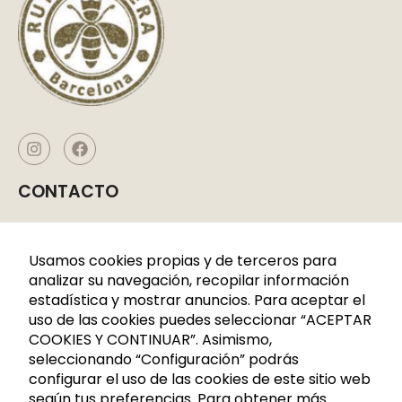
CONTACTO
Caldes de Montbui, P. I. La Borda
C/CERDANYA 33-35
Usamos cookies propias y de terceros para
08140 Barcelona
analizar su navegación, recopilar información
estadística y mostrar anuncios. Para aceptar el
+34 936 883 107
uso de las cookies puedes seleccionar “ACEPTAR
621 288 809
COOKIES Y CONTINUAR”. Asimismo,
seleccionando “Configuración” podrás
info@rutadelacera.es
configurar el uso de las cookies de este sitio web
INFORMACIÓN
según tus preferencias. Para obtener más