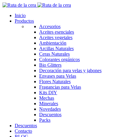
Inicio
Productos
Accesorios
Aceites esenciales
Aceites vegetales
Ambientación
Arcillas Naturales
Ceras Naturales
Colorantes orgánicos
Bio Glitters
Decoración para velas y jabones
Envases para Velas
Flores Naturales
Fragancias para Velas
Kits DIY
Mechas
Minerales
Novedades
Descuentos
Packs
Descuentos
Contacto
BLOG