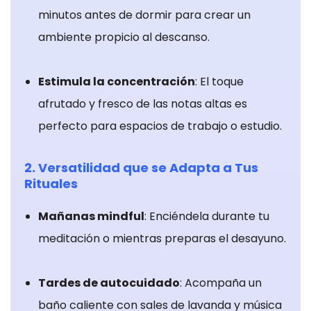
por nuestras
minutos antes de dormir para crear un
herramientas
ambiente propicio al descanso.
de
seguimiento
como Google
Estimula la concentración
: El toque
Analytics o
afrutado y fresco de las notas altas es
Google Tag
perfecto para espacios de trabajo o estudio.
Manager.
Estas
2. Versatilidad que se Adapta a Tus
empresas
Rituales
pueden
utilizarlos para
Mañanas mindful
: Enciéndela durante tu
crear un perfil
de sus
meditación o mientras preparas el desayuno.
intereses y
mostrarle
Tardes de autocuidado
: Acompaña un
anuncios
baño caliente con sales de lavanda y música
relevantes en