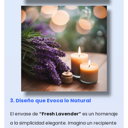
Para que
podamos
mejorar la
funcionalidad
y la
estructura
del sitio web,
en función
de cómo se
utiliza el sitio
web.
Cookies de
3. Diseño que Evoca lo Natural
experiencia
Para que
El envase de
“Fresh Lavender”
es un homenaje
nuestro sitio
a la simplicidad elegante. Imagina un recipiente
web funcione lo