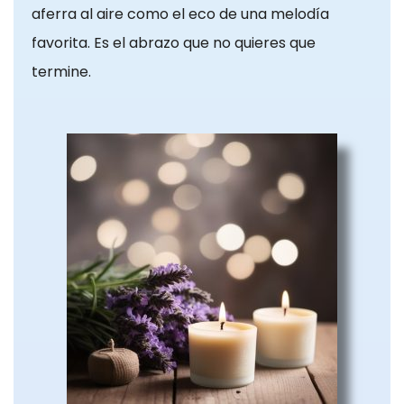
configurar su
aferra al aire como el eco de una melodía
navegador
favorita. Es el abrazo que no quieres que
para bloquear
termine.
o alertar sobre
estas cookies,
pero algunas
partes del sitio
no funcionarán.
Estas cookies
no almacenan
ninguna
información de
identificación
personal.
Cookies de
estadísticas