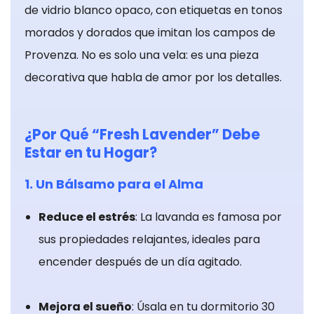
de vidrio blanco opaco, con etiquetas en tonos
mejor posible
durante su
morados y dorados que imitan los campos de
visita. Si
Provenza. No es solo una vela: es una pieza
rechaza estas
decorativa que habla de amor por los detalles.
cookies,
algunas
funciones
¿Por Qué “Fresh Lavender” Debe
desaparecerán
del sitio web.
Estar en tu Hogar?
1. Un Bálsamo para el Alma
Cookies de
Reduce el estrés
: La lavanda es famosa por
marketing
Estas cookies
sus propiedades relajantes, ideales para
pueden ser
encender después de un día agitado.
establecidas
a través de
Mejora el sueño
: Úsala en tu dormitorio 30
nuestro sitio