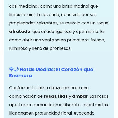
casi medicinal, como una brisa matinal que
limpia el aire. La lavanda, conocida por sus
propiedades relajantes, se mezcla con un toque
afrutado
que añade ligereza y optimismo. Es
como abrir una ventana en primavera: fresco,
luminoso y lleno de promesas.
🌹🌙 Notas Medias: El Corazón que
Cookies
Enamora
estrictamente
necesarias
Conforme la llama danza, emerge una
Las cookies
combinación de
rosas
,
lilas
y
ámbar
. Las rosas
estrictamente
aportan un romanticismo discreto, mientras las
necesarias son
lilas añaden profundidad floral, evocando
aquellas