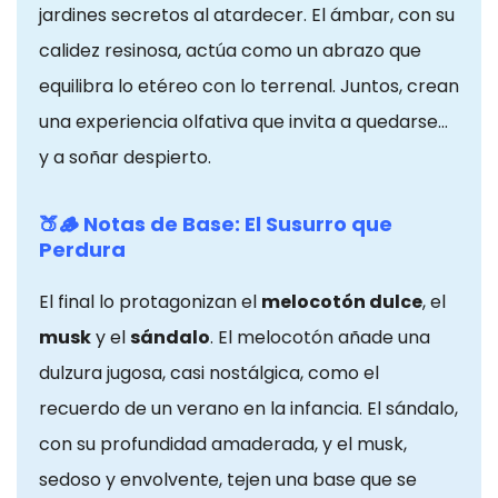
fundamentales
jardines secretos al atardecer. El ámbar, con su
para el
calidez resinosa, actúa como un abrazo que
correcto uso
equilibra lo etéreo con lo terrenal. Juntos, crean
de la web. Por
una experiencia olfativa que invita a quedarse…
lo general, solo
se establecen
y a soñar despierto.
en respuesta a
acciones
🍑🪵 Notas de Base: El Susurro que
realizadas por
Perdura
usted que
equivalen a
El final lo protagonizan el
melocotón dulce
, el
una solicitud
musk
y el
sándalo
. El melocotón añade una
de servicios,
dulzura jugosa, casi nostálgica, como el
como
establecer sus
recuerdo de un verano en la infancia. El sándalo,
preferencias
con su profundidad amaderada, y el musk,
de privacidad
sedoso y envolvente, tejen una base que se
Puede