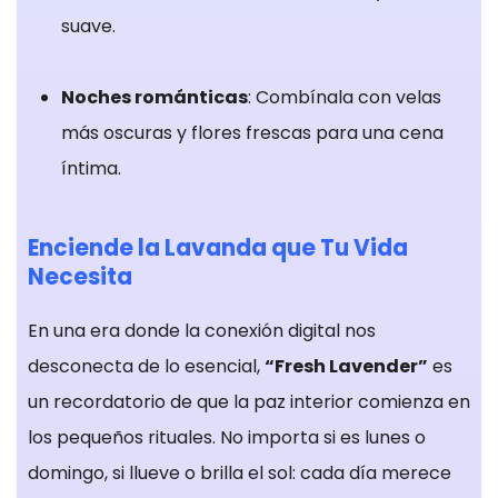
otros sitios. No
suave.
almacenan
directamente
Noches románticas
: Combínala con velas
información
personal, sino
más oscuras y flores frescas para una cena
que se basan
íntima.
en la
identificación
única de su
Enciende la Lavanda que Tu Vida
navegador y
Necesita
dispositivo de
Internet. Si no
En una era donde la conexión digital nos
permite estas
desconecta de lo esencial,
“Fresh Lavender”
es
cookies,
un recordatorio de que la paz interior comienza en
experimentará
publicidad
los pequeños rituales. No importa si es lunes o
menos
domingo, si llueve o brilla el sol: cada día merece
dirigida.