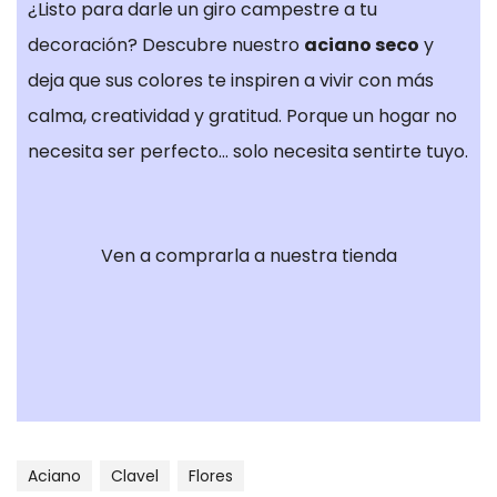
¿Listo para darle un giro campestre a tu
anuncios
relevantes en
decoración? Descubre nuestro
aciano seco
y
otros sitios. No
deja que sus colores te inspiren a vivir con más
almacenan
calma, creatividad y gratitud. Porque un hogar no
directamente
información
necesita ser perfecto… solo necesita sentirte tuyo.
personal, sino
que se basan
en la
Ven a comprarla a nuestra tienda
identificación
única de su
navegador y
dispositivo de
Internet. Si no
permite estas
cookies,
experimentará
Aciano
Clavel
Flores
publicidad