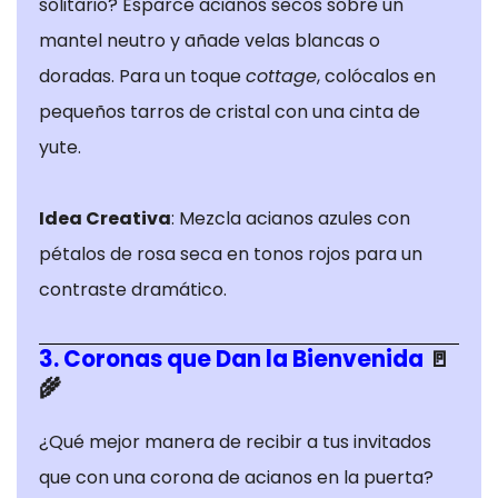
de privacidad
solitario? Esparce acianos secos sobre un
Puede
mantel neutro y añade velas blancas o
configurar su
doradas. Para un toque
cottage
, colócalos en
navegador
pequeños tarros de cristal con una cinta de
para bloquear
o alertar sobre
yute.
estas cookies,
pero algunas
Idea Creativa
: Mezcla acianos azules con
partes del sitio
no funcionarán.
pétalos de rosa seca en tonos rojos para un
Estas cookies
contraste dramático.
no almacenan
ninguna
3. Coronas que Dan la Bienvenida
🚪
información de
🌾
identificación
personal.
¿Qué mejor manera de recibir a tus invitados
que con una corona de acianos en la puerta?