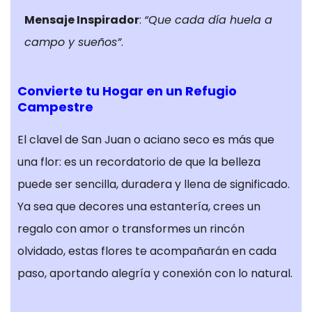
a través de
Mensaje Inspirador
:
“Que cada día huela a
nuestro sitio
por nuestras
campo y sueños”
.
herramientas
de
Convierte tu Hogar en un Refugio
seguimiento
Campestre
como Google
Analytics o
El clavel de San Juan o aciano seco es más que
Google Tag
Manager.
una flor: es un recordatorio de que la belleza
Estas
puede ser sencilla, duradera y llena de significado.
empresas
Ya sea que decores una estantería, crees un
pueden
regalo con amor o transformes un rincón
utilizarlos para
crear un perfil
olvidado, estas flores te acompañarán en cada
de sus
paso, aportando alegría y conexión con lo natural.
intereses y
mostrarle