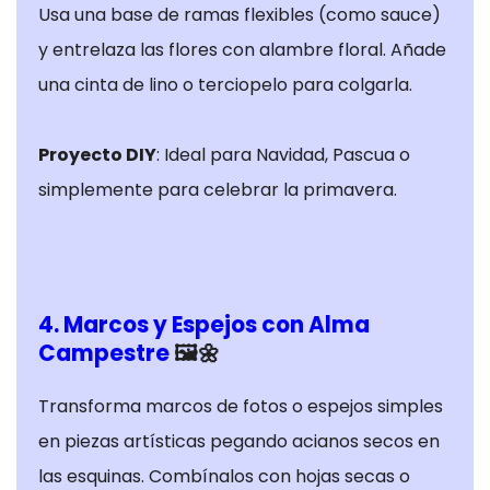
Cookies de
Usa una base de ramas flexibles (como sauce)
estadísticas
y entrelaza las flores con alambre floral. Añade
Para que
una cinta de lino o terciopelo para colgarla.
podamos
mejorar la
funcionalidad
Proyecto DIY
: Ideal para Navidad, Pascua o
y la
simplemente para celebrar la primavera.
estructura
del sitio web,
en función
de cómo se
utiliza el sitio
4. Marcos y Espejos con Alma
web.
Campestre
🖼️🌼
Transforma marcos de fotos o espejos simples
Cookies de
experiencia
en piezas artísticas pegando acianos secos en
Para que
las esquinas. Combínalos con hojas secas o