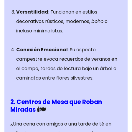
necesarias son
aquellas
Versatilidad
: Funcionan en estilos
fundamentales
decorativos rústicos, modernos,
boho
o
para el
correcto uso
incluso minimalistas.
de la web. Por
lo general, solo
Conexión Emocional
: Su aspecto
se establecen
campestre evoca recuerdos de veranos en
en respuesta a
acciones
el campo, tardes de lectura bajo un árbol o
realizadas por
caminatas entre flores silvestres.
usted que
equivalen a
una solicitud
2. Centros de Mesa que Roban
de servicios,
Miradas
🕯️🍽️
como
establecer sus
¿Una cena con amigos o una tarde de té en
preferencias