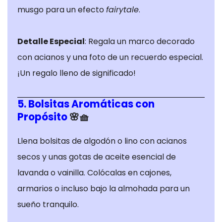
nuestro sitio
musgo para un efecto
fairytale
.
web funcione lo
mejor posible
durante su
Detalle Especial
: Regala un marco decorado
visita. Si
con acianos y una foto de un recuerdo especial.
rechaza estas
¡Un regalo lleno de significado!
cookies,
algunas
funciones
5. Bolsitas Aromáticas con
desaparecerán
Propósito
🌸🧺
del sitio web.
Llena bolsitas de algodón o lino con acianos
secos y unas gotas de aceite esencial de
Cookies de
lavanda o vainilla. Colócalas en cajones,
marketing
Estas cookies
armarios o incluso bajo la almohada para un
pueden ser
sueño tranquilo.
establecidas