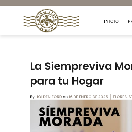
INICIO
P
Accesorios
La Siempreviva Mor
Ambientación
Colorantes orgánicos
para tu Hogar
Envases para Velas
By
HOLDEN FORD
on
16 DE ENERO DE 2025
FLORES
,
S
Kits DIY
Novedades