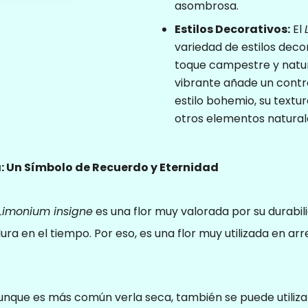
asombrosa.
fundamentales
para el
Estilos Decorativos:
El
correcto uso
variedad de estilos deco
de la web. Por
toque campestre y natur
lo general, solo
vibrante añade un contr
se establecen
estilo bohemio, su text
en respuesta a
otros elementos natural
acciones
realizadas por
usted que
a: Un Símbolo de Recuerdo y Eternidad
equivalen a
una solicitud
Limonium insigne
es una flor muy valorada por su durabili
de servicios,
como
dura en el tiempo. Por eso, es una flor muy utilizada en ar
establecer sus
preferencias
de privacidad
nque es más común verla seca, también se puede utilizar
Puede