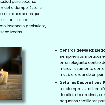
acidad para secarse
 mucho tiempo. Esto la
crear ramos secos que
luso años. Puedes
omo lavanda o paniculata,
sonalizadas.
Centros de Mesa: Eleg
siemprevivas moradas en
en un elegante centro d
Cookies
maravillosamente con el
estrictamente
mueble, creando un punt
necesarias
Detalles Decorativos:
Las cookies
Las siemprevivas tambié
estrictamente
detalles decorativos, co
necesarias son
pequeños ramilletes para
aquellas