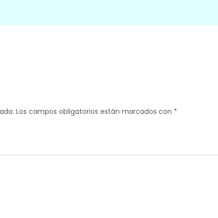
Para que
podamos
mejorar la
funcionalidad
y la
estructura
del sitio web,
en función
de cómo se
cada.
Los campos obligatorios están marcados con
*
utiliza el sitio
web.
Cookies de
experiencia
Para que
nuestro sitio
web funcione lo