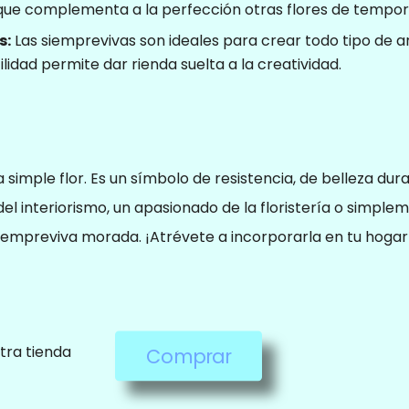
e que complementa a la perfección otras flores de tempo
configurar su
navegador
s:
Las siemprevivas son ideales para crear todo tipo de a
para bloquear
idad permite dar rienda suelta a la creatividad.
o alertar sobre
estas cookies,
pero algunas
partes del sitio
no funcionarán.
imple flor. Es un símbolo de resistencia, de belleza dur
Estas cookies
el interiorismo, un apasionado de la floristería o simplem
no almacenan
la siempreviva morada. ¡Atrévete a incorporarla en tu hog
ninguna
información de
identificación
personal.
tra tienda
Comprar
Cookies de
estadísticas