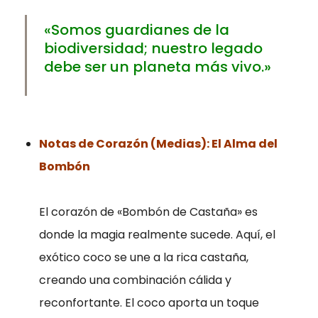
fundamentales
para el
«Somos guardianes de la
correcto uso
biodiversidad; nuestro legado
de la web. Por
debe ser un planeta más vivo.»
lo general, solo
se establecen
en respuesta a
acciones
Notas de Corazón (Medias): El Alma del
realizadas por
Bombón
usted que
equivalen a
una solicitud
El corazón de «Bombón de Castaña» es
de servicios,
donde la magia realmente sucede. Aquí, el
como
establecer sus
exótico coco se une a la rica castaña,
preferencias
creando una combinación cálida y
de privacidad
reconfortante. El coco aporta un toque
Puede