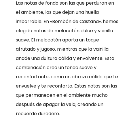
Las notas de fondo son las que perduran en
Para que
podamos
el ambiente, las que dejan una huella
mejorar la
imborrable. En «Bombón de Castaña», hemos
funcionalidad
elegido notas de melocotón dulce y vainilla
y la
suave. El melocotón aporta un toque
estructura
del sitio web,
afrutado y jugoso, mientras que la vainilla
en función
añade una dulzura cálida y envolvente. Esta
de cómo se
combinación crea un fondo suave y
utiliza el sitio
web.
reconfortante, como un abrazo cálido que te
envuelve y te reconforta. Estas notas son las
que permanecen en el ambiente mucho
Cookies de
experiencia
después de apagar la vela, creando un
Para que
recuerdo duradero.
nuestro sitio
web funcione lo