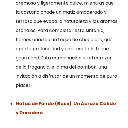
cremoso y ligeramente dulce, mientras que
configurar su
navegador
la castaña añade un matiz amaderado y
para bloquear
terroso que evoca la naturaleza y los aromas
o alertar sobre
otoñales. Para completar esta sinfonía,
estas cookies,
hemos añadido un toque de chocolate, que
pero algunas
partes del sitio
aporta profundidad y un irresistible toque
no funcionarán.
gourmand. Esta combinación es el corazón
Estas cookies
de la fragancia, el alma del bombón, una
no almacenan
ninguna
invitación a disfrutar de un momento de puro
información de
placer.
identificación
personal.
Notas de Fondo (Base): Un Abrazo Cálido
y Duradero
Cookies de
estadísticas