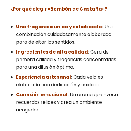
mejor posible
¿Por qué elegir «Bombón de Castaña»?
durante su
visita. Si
rechaza estas
Una fragancia única y sofisticada
:
Una
cookies,
combinación cuidadosamente elaborada
algunas
para deleitar los sentidos.
funciones
Ingredientes de alta calidad
:
Cera de
desaparecerán
primera calidad y fragancias concentradas
del sitio web.
para una difusión óptima.
Experiencia artesanal
:
Cada vela es
Cookies de
elaborada con dedicación y cuidado.
marketing
Conexión emocional
:
Un aroma que evoca
Estas cookies
recuerdos felices y crea un ambiente
pueden ser
acogedor.
establecidas
a través de
nuestro sitio