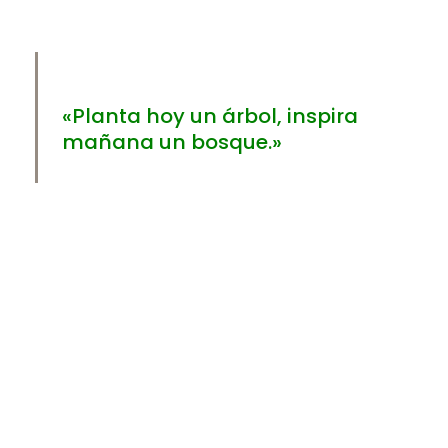
«Planta hoy un árbol, inspira
mañana un bosque.»
Cookies
estrictamente
necesarias
Las cookies
estrictamente
necesarias son
aquellas