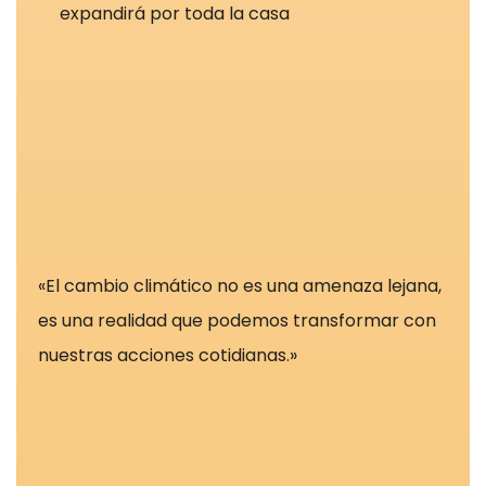
fundamentales
expandirá por toda la casa
para el
correcto uso
de la web. Por
lo general, solo
se establecen
en respuesta a
acciones
realizadas por
usted que
equivalen a
«El cambio climático no es una amenaza lejana,
una solicitud
es una realidad que podemos transformar con
de servicios,
nuestras acciones cotidianas.»
como
establecer sus
preferencias
de privacidad
Puede