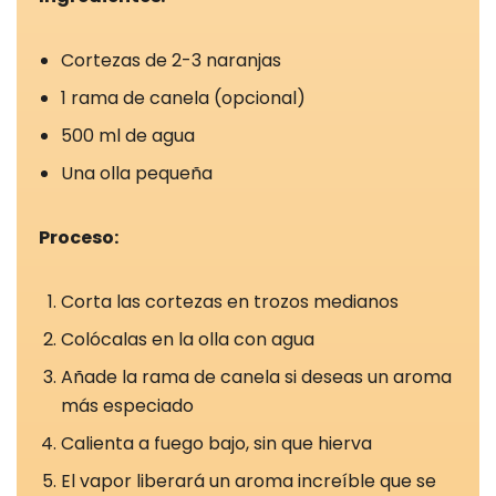
Cortezas de 2-3 naranjas
1 rama de canela (opcional)
500 ml de agua
Una olla pequeña
Proceso:
Corta las cortezas en trozos medianos
Cookies
Colócalas en la olla con agua
estrictamente
necesarias
Añade la rama de canela si deseas un aroma
Las cookies
más especiado
estrictamente
Calienta a fuego bajo, sin que hierva
necesarias son
El vapor liberará un aroma increíble que se
aquellas