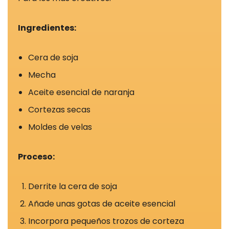
mejor posible
durante su
Ingredientes:
visita. Si
rechaza estas
Cera de soja
cookies,
algunas
Mecha
funciones
Aceite esencial de naranja
desaparecerán
Cortezas secas
del sitio web.
Moldes de velas
Cookies de
Proceso:
marketing
Estas cookies
Derrite la cera de soja
pueden ser
establecidas
Añade unas gotas de aceite esencial
a través de
Incorpora pequeños trozos de corteza
nuestro sitio