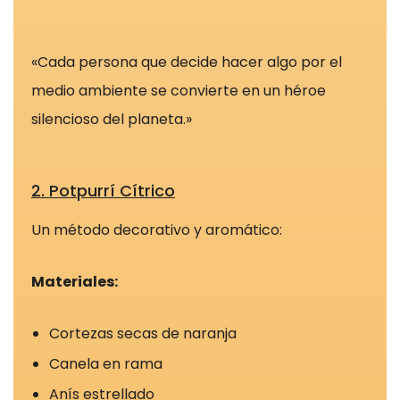
configurar su
navegador
para bloquear
«Cada persona que decide hacer algo por el
o alertar sobre
medio ambiente se convierte en un héroe
estas cookies,
silencioso del planeta.»
pero algunas
partes del sitio
no funcionarán.
2. Potpurrí Cítrico
Estas cookies
no almacenan
Un método decorativo y aromático:
ninguna
información de
identificación
Materiales:
personal.
Cortezas secas de naranja
Canela en rama
Cookies de
estadísticas
Anís estrellado