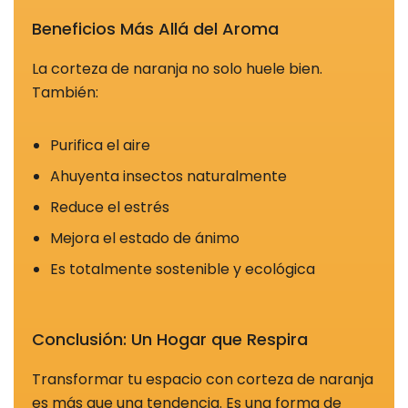
otros sitios. No
Beneficios Más Allá del Aroma
almacenan
directamente
La corteza de naranja no solo huele bien.
información
También:
personal, sino
que se basan
Purifica el aire
en la
Ahuyenta insectos naturalmente
identificación
única de su
Reduce el estrés
navegador y
Mejora el estado de ánimo
dispositivo de
Internet. Si no
Es totalmente sostenible y ecológica
permite estas
cookies,
experimentará
Conclusión: Un Hogar que Respira
publicidad
Transformar tu espacio con corteza de naranja
menos
es más que una tendencia. Es una forma de
dirigida.