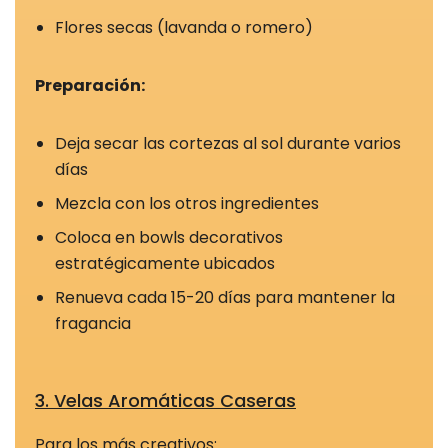
Para que
Flores secas (lavanda o romero)
podamos
mejorar la
Preparación:
funcionalidad
y la
estructura
Deja secar las cortezas al sol durante varios
del sitio web,
días
en función
Mezcla con los otros ingredientes
de cómo se
Coloca en bowls decorativos
utiliza el sitio
estratégicamente ubicados
web.
Renueva cada 15-20 días para mantener la
fragancia
Cookies de
experiencia
Para que
3. Velas Aromáticas Caseras
nuestro sitio
web funcione lo
Para los más creativos: