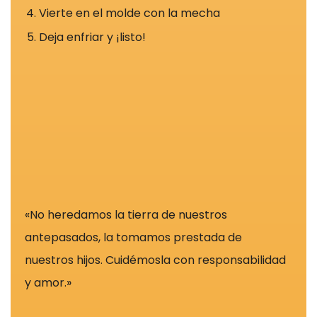
por nuestras
Vierte en el molde con la mecha
herramientas
Deja enfriar y ¡listo!
de
seguimiento
como Google
Analytics o
Google Tag
Manager.
Estas
empresas
pueden
utilizarlos para
«No heredamos la tierra de nuestros
crear un perfil
antepasados, la tomamos prestada de
de sus
intereses y
nuestros hijos. Cuidémosla con responsabilidad
mostrarle
y amor.»
anuncios
relevantes en