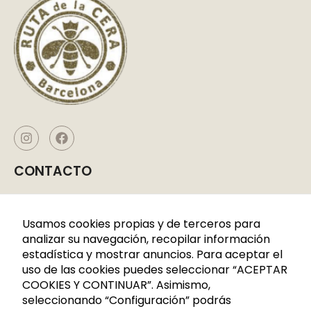
CONTACTO
Caldes de Montbui, P. I. La Borda
C/CERDANYA 33-35
Usamos cookies propias y de terceros para
08140 Barcelona
analizar su navegación, recopilar información
estadística y mostrar anuncios. Para aceptar el
+34 936 883 107
uso de las cookies puedes seleccionar “ACEPTAR
621 288 809
COOKIES Y CONTINUAR”. Asimismo,
seleccionando “Configuración” podrás
info@rutadelacera.es