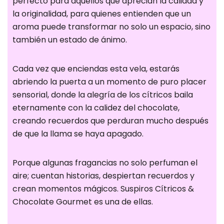
perfecto para aquellos que aprecian la calidad y
otros sitios. No
la originalidad, para quienes entienden que un
almacenan
aroma puede transformar no solo un espacio, sino
directamente
también un estado de ánimo.
información
personal, sino
Cada vez que enciendas esta vela, estarás
que se basan
abriendo la puerta a un momento de puro placer
en la
sensorial, donde la alegría de los cítricos baila
identificación
eternamente con la calidez del chocolate,
única de su
creando recuerdos que perduran mucho después
navegador y
de que la llama se haya apagado.
dispositivo de
Internet. Si no
permite estas
Porque algunas fragancias no solo perfuman el
cookies,
aire; cuentan historias, despiertan recuerdos y
experimentará
crean momentos mágicos. Suspiros Cítricos &
publicidad
Chocolate Gourmet es una de ellas.
menos
dirigida.