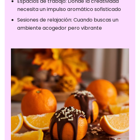
Espacios de trabajo: Donde la creatividad
configurar su
necesita un impulso aromático sofisticado
navegador
para bloquear
Sesiones de relajación: Cuando buscas un
o alertar sobre
ambiente acogedor pero vibrante
estas cookies,
pero algunas
partes del sitio
no funcionarán.
Estas cookies
no almacenan
ninguna
información de
identificación
personal.
Cookies de
estadísticas