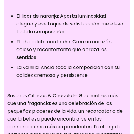
por nuestras
herramientas
El licor de naranja: Aporta luminosidad,
de
alegría y ese toque de sofisticación que eleva
seguimiento
toda la composición
como Google
El chocolate con leche: Crea un corazón
Analytics o
goloso y reconfortante que abraza los
Google Tag
Manager.
sentidos
Estas
La vainilla: Ancla toda la composición con su
empresas
calidez cremosa y persistente
pueden
utilizarlos para
crear un perfil
Suspiros Cítricos & Chocolate Gourmet es más
de sus
que una fragancia: es una celebración de los
intereses y
pequeños placeres de la vida, un recordatorio de
mostrarle
que la belleza puede encontrarse en las
anuncios
combinaciones más sorprendentes. Es el regalo
relevantes en