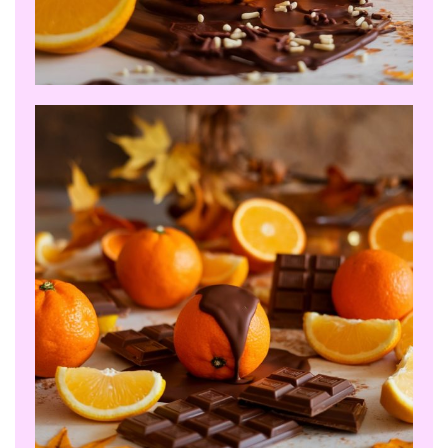
Para que
podamos
mejorar la
funcionalidad
y la
estructura
del sitio web,
en función
de cómo se
utiliza el sitio
web.
Cookies de
experiencia
Para que
nuestro sitio
web funcione lo