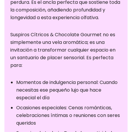
perdura. Es el ancla perfecta que sostiene toda
fundamentales
la composición, añadiendo profundidad y
para el
longevidad a esta experiencia olfativa.
correcto uso
de la web. Por
lo general, solo
Suspiros Cítricos & Chocolate Gourmet no es
se establecen
simplemente una vela aromática; es una
en respuesta a
invitación a transformar cualquier espacio en
acciones
un santuario de placer sensorial. Es perfecta
realizadas por
para:
usted que
equivalen a
Momentos de indulgencia personal: Cuando
una solicitud
necesitas ese pequeño lujo que hace
de servicios,
especial el día
como
establecer sus
Ocasiones especiales: Cenas románticas,
preferencias
celebraciones íntimas o reuniones con seres
de privacidad
queridos
Puede