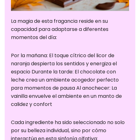
mejor posible
durante su
visita. Si
La magia de esta fragancia reside en su
rechaza estas
capacidad para adaptarse a diferentes
cookies,
momentos del día:
algunas
funciones
Por la mañana: El toque cítrico del licor de
desaparecerán
naranja despierta los sentidos y energiza el
del sitio web.
espacio Durante la tarde: El chocolate con
leche crea un ambiente acogedor perfecto
para momentos de pausa Al anochecer: La
Cookies de
vainilla envuelve el ambiente en un manto de
marketing
calidez y confort
Estas cookies
pueden ser
establecidas
Cada ingrediente ha sido seleccionado no solo
a través de
por su belleza individual, sino por cómo
nuestro sitio
interactúa en esta sinfonía olfativa: