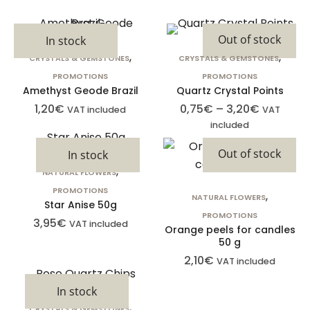
configurar su
navegador
Out of stock
In stock
para bloquear
,
,
CRYSTALS & GEMSTONES
CRYSTALS & GEMSTONES
o alertar sobre
estas cookies,
PROMOTIONS
PROMOTIONS
Amethyst Geode Brazil
Quartz Crystal Points
pero algunas
1,20
€
0,75
€
–
3,20
€
VAT included
VAT
partes del sitio
included
no funcionarán.
Estas cookies
Out of stock
In stock
no almacenan
,
NATURAL FLOWERS
ninguna
PROMOTIONS
,
información de
NATURAL FLOWERS
Star Anise 50g
identificación
PROMOTIONS
3,95
€
VAT included
Orange peels for candles
personal.
50 g
2,10
€
VAT included
Cookies de
In stock
estadísticas
,
CRYSTALS & GEMSTONES