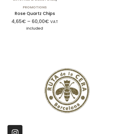
Para que
PROMOTIONS
podamos
Rose Quartz Chips
mejorar la
4,65
€
–
60,00
€
VAT
funcionalidad
included
y la
estructura
del sitio web,
en función
de cómo se
utiliza el sitio
web.
Cookies de
experiencia
Para que
nuestro sitio
web funcione lo