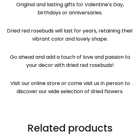
fundamentales
Original and lasting gifts for Valentine’s Day,
para el
birthdays or anniversaries.
correcto uso
de la web. Por
Dried red rosebuds will last for years, retaining their
lo general, solo
vibrant color and lovely shape.
se establecen
en respuesta a
Go ahead and add a touch of love and passion to
acciones
your decor with dried red rosebuds!
realizadas por
usted que
equivalen a
Visit our online store or come visit us in person to
una solicitud
discover our wide selection of dried flowers.
de servicios,
como
establecer sus
preferencias
Related products
de privacidad
Puede