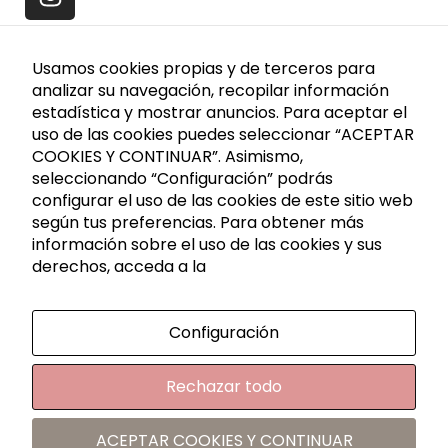
mejor posible
durante su
visita. Si
Usamos cookies propias y de terceros para
analizar su navegación, recopilar información
rechaza estas
Contact
estadística y mostrar anuncios. Para aceptar el
cookies,
uso de las cookies puedes seleccionar “ACEPTAR
algunas
COOKIES Y CONTINUAR”. Asimismo,
funciones
seleccionando “Configuración” podrás
Caldes de Montbui, P. I. La Borda Calle Cerdanya
desaparecerán
configurar el uso de las cookies de este sitio web
Nave 7
del sitio web.
según tus preferencias. Para obtener más
08140 Barcelona
información sobre el uso de las cookies y sus
+34 936 883 107
derechos, acceda a la
621 288 809
Cookies de
marketing
info@rutadelacera.es
Configuración
Estas cookies
Information
pueden ser
Rechazar todo
establecidas
a través de
Legal Notice
nuestro sitio
ACEPTAR COOKIES Y CONTINUAR