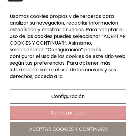
fundamentales
para el
Usamos cookies propias y de terceros para
correcto uso
analizar su navegación, recopilar información
de la web. Por
Contact
estadística y mostrar anuncios. Para aceptar el
lo general, solo
uso de las cookies puedes seleccionar “ACEPTAR
se establecen
COOKIES Y CONTINUAR”. Asimismo,
en respuesta a
seleccionando “Configuración” podrás
Caldes de Montbui, P. I. La Borda Calle Cerdanya
configurar el uso de las cookies de este sitio web
acciones
Nave 7
según tus preferencias. Para obtener más
realizadas por
08140 Barcelona
información sobre el uso de las cookies y sus
usted que
+34 936 883 107
derechos, acceda a la
equivalen a
621 288 809
una solicitud
info@rutadelacera.es
de servicios,
Configuración
como
Information
establecer sus
Rechazar todo
preferencias
de privacidad
Legal Notice
ACEPTAR COOKIES Y CONTINUAR
Puede
Privacy Policy