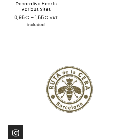
Decorative Hearts
Various Sizes
0,95
€
–
1,55
€
VAT
included
Cookies
estrictamente
necesarias
Las cookies
estrictamente
necesarias son
aquellas