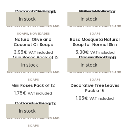
In stock
In stock
DECORATION FOR CANDLES AND
DECORATION FOR CANDLES AND
,
SOAPS
NOVEDADES
SOAPS
Natural Olive and
Rosa Mosqueta Natural
Coconut Oil Soaps
Soap for Normal Skin
3,95
€
5,00
€
VAT included
VAT included
In stock
In stock
DECORATION FOR CANDLES AND
DECORATION FOR CANDLES AND
SOAPS
SOAPS
Mini Roses Pack of 12
Decorative Tree Leaves
Pack of 6
1,75
€
VAT included
1,95
€
VAT included
In stock
DECORATION FOR CANDLES AND
SOAPS