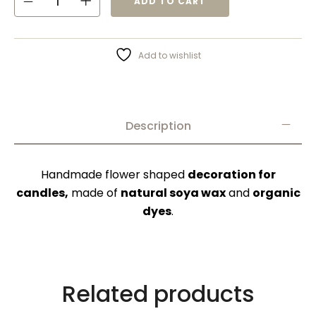
ADD TO CART
Add to wishlist
Description
Handmade flower shaped
decoration for
candles,
made of
natural soya wax
and
organic
dyes
.
Related products