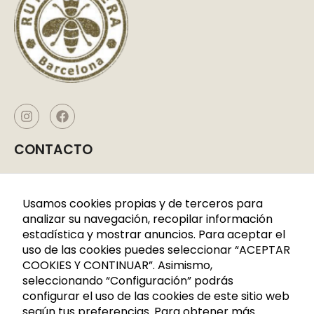
CONTACTO
Caldes de Montbui, P. I. La Borda
C/CERDANYA 33-35
Usamos cookies propias y de terceros para
08140 Barcelona
analizar su navegación, recopilar información
estadística y mostrar anuncios. Para aceptar el
+34 936 883 107
uso de las cookies puedes seleccionar “ACEPTAR
621 288 809
COOKIES Y CONTINUAR”. Asimismo,
seleccionando “Configuración” podrás
info@rutadelacera.es
configurar el uso de las cookies de este sitio web
INFORMACIÓN
según tus preferencias. Para obtener más