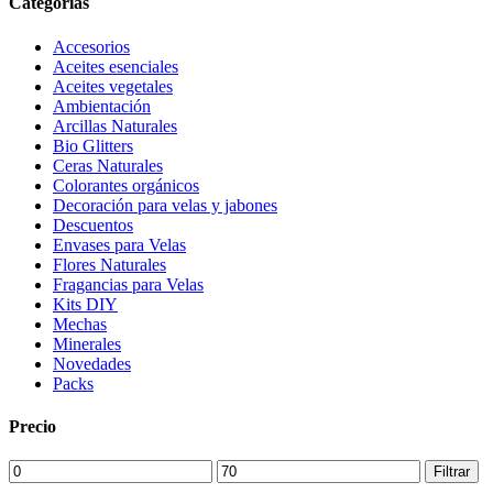
Categorias
Accesorios
Aceites esenciales
Aceites vegetales
Ambientación
Arcillas Naturales
Bio Glitters
Ceras Naturales
Colorantes orgánicos
Decoración para velas y jabones
Descuentos
Envases para Velas
Flores Naturales
Fragancias para Velas
Kits DIY
Mechas
Minerales
Novedades
Packs
Precio
Precio
Precio
Filtrar
mínimo
máximo