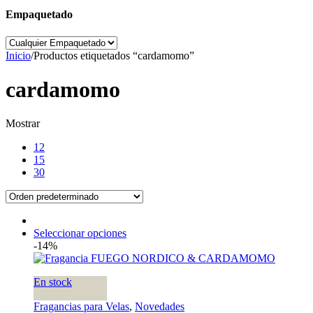
Empaquetado
Inicio
/
Productos etiquetados “cardamomo”
cardamomo
Mostrar
12
15
30
Seleccionar opciones
-14%
En stock
Fragancias para Velas
,
Novedades