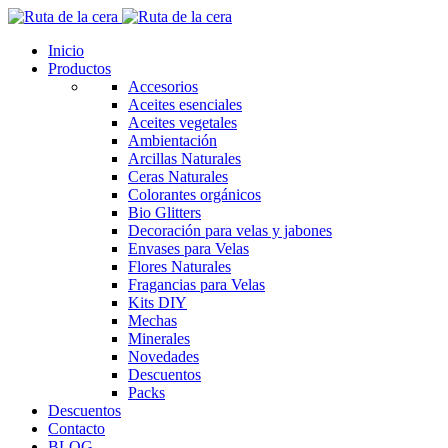
Inicio
Productos
Accesorios
Aceites esenciales
Aceites vegetales
Ambientación
Arcillas Naturales
Ceras Naturales
Colorantes orgánicos
Bio Glitters
Decoración para velas y jabones
Envases para Velas
Flores Naturales
Fragancias para Velas
Kits DIY
Mechas
Minerales
Novedades
Descuentos
Packs
Descuentos
Contacto
BLOG