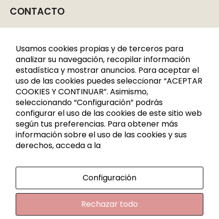
CONTACTO
Caldes de Montbui, P. I. La Borda
C/CERDANYA 33-35
Usamos cookies propias y de terceros para
08140 Barcelona
analizar su navegación, recopilar información
estadística y mostrar anuncios. Para aceptar el
+34 936 883 107
uso de las cookies puedes seleccionar “ACEPTAR
621 288 809
COOKIES Y CONTINUAR”. Asimismo,
seleccionando “Configuración” podrás
info@rutadelacera.es
configurar el uso de las cookies de este sitio web
INFORMACIÓN
según tus preferencias. Para obtener más
información sobre el uso de las cookies y sus
derechos, acceda a la
Aviso legal
Política de privacidad
Configuración
Política de privacidad RRSS
Política de cookies
Rechazar todo
Condiciones generales de contratación